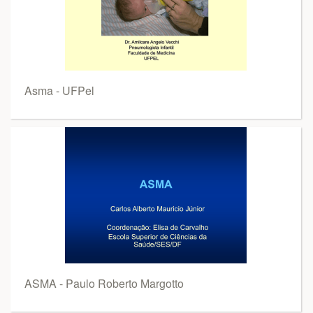
Asma - UFPel
ASMA - Paulo Roberto Margotto