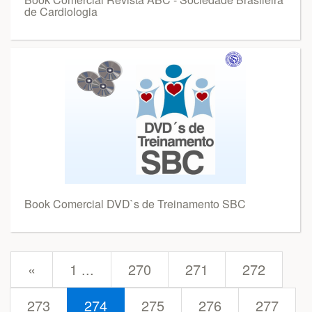
de Cardiologia
Book Comercial DVD`s de Treinamento SBC
prev
«
1 ...
270
271
272
273
274
275
276
277