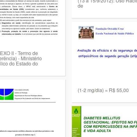
(13 a 15/9/2012): Uso Raci
de
EXO II - Termo de
rência) - Ministério
lico do Estado do
(1-2 mg/dia) = R$ 55,00