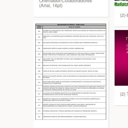
Orientador/Colaboradores
(Arial, 16pt)
(2)-
(2)