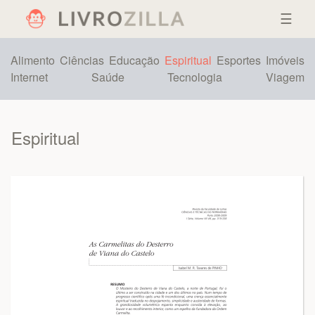
☰
Alimento
Ciências
Educação
Espiritual
Esportes
Imóveis
Internet
Saúde
Tecnologia
Viagem
Espiritual