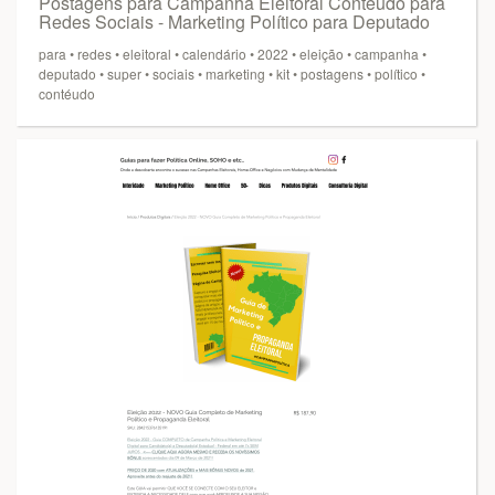
Postagens para Campanha Eleitoral Conteúdo para
Redes Sociais - Marketing Político para Deputado
para
•
redes
•
eleitoral
•
calendário
•
2022
•
eleição
•
campanha
•
deputado
•
super
•
sociais
•
marketing
•
kit
•
postagens
•
político
•
contéudo