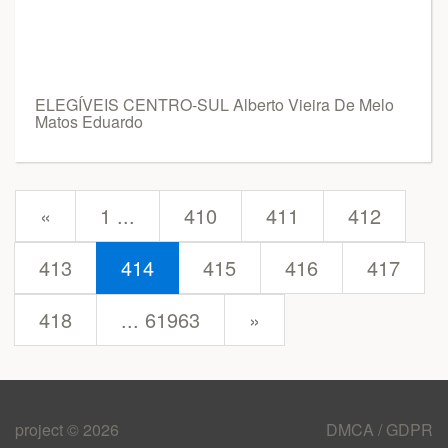
ELEGÍVEIS CENTRO-SUL Alberto Vieira De Melo
Matos Eduardo
prev
«
1 ...
410
411
412
413
414
415
416
417
next
418
... 61963
»
project © 2026
DMCA / GDPR