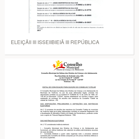
ELEIÇÃII III ISSEIIBIEIÂ III REPÚBLICA