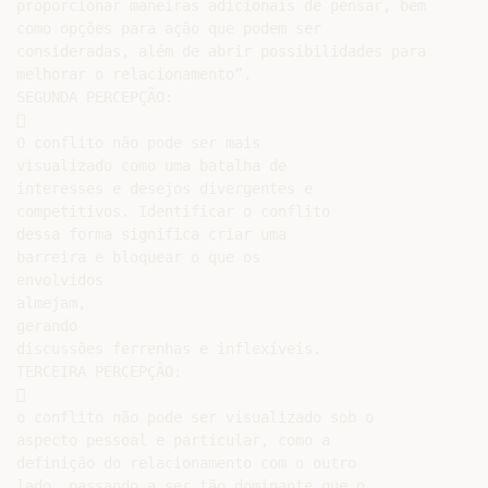
proporcionar maneiras adicionais de pensar, bem

como opções para ação que podem ser

consideradas, além de abrir possibilidades para

melhorar o relacionamento”.

SEGUNDA PERCEPÇÃO:



O conflito não pode ser mais

visualizado como uma batalha de

interesses e desejos divergentes e

competitivos. Identificar o conflito

dessa forma significa criar uma

barreira e bloquear o que os

envolvidos

almejam,

gerando

discussões ferrenhas e inflexíveis.

TERCEIRA PERCEPÇÃO:



o conflito não pode ser visualizado sob o

aspecto pessoal e particular, como a

definição do relacionamento com o outro

lado, passando a ser tão dominante que o
