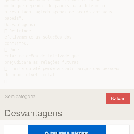
modo que dependam de papéis para determinar

o resultado, agindo apenas de acordo com seus

papéis”.

Desvantagens:

 Restringe

efetivamente as soluções dos

conflitos;

 Pode

criar relações de inimizade que

prejudicará as relações futuras;

 Limita ou até perde a contribuição das pessoas

de menor nível social.

Sem categoria
Baixar
Desvantagens