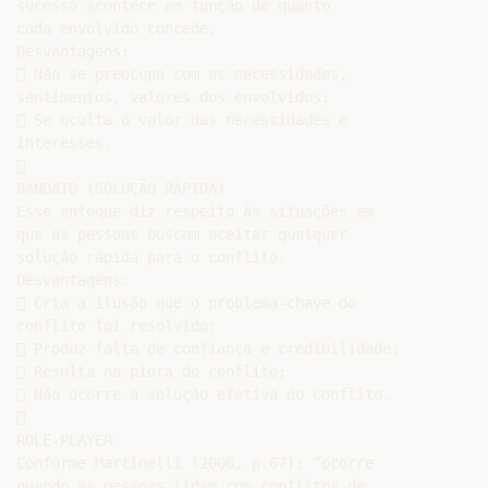
sucesso acontece em função de quanto

cada envolvido concede.

Desvantagens:

 Não se preocupa com as necessidades,

sentimentos, valores dos envolvidos;

 Se oculta o valor das necessidades e

interesses.



BANDAID (SOLUÇÃO RÁPIDA)

Esse enfoque diz respeito às situações em

que as pessoas buscam aceitar qualquer

solução rápida para o conflito.

Desvantagens:

 Cria a ilusão que o problema-chave do

conflito foi resolvido;

 Produz falta de confiança e credibilidade;

 Resulta na piora do conflito;

 Não ocorre a solução efetiva do conflito.



ROLE-PLAYER

Conforme Martinelli (2006, p.67): “ocorre

quando as pessoas lidam com conflitos de
