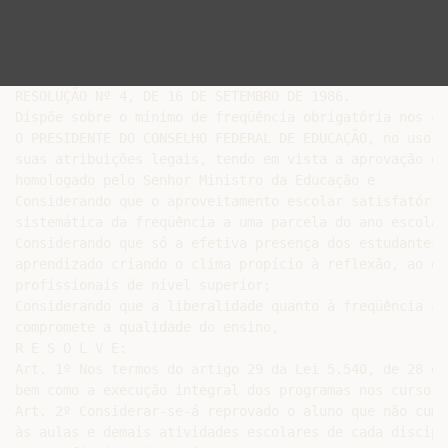
RESOLUÇÃO Nº 4, DE 16 DE SETEMBRO DE 1986.

Dispõe sobre o mínimo de freqüência obrigatória nos cu
O PRESIDENTE DO CONSELHO FEDERAL DE EDUCAÇÃO, no uso de
suas atribuições legais, tendo em vista a aprovação do
homologado pelo Senhor Ministro da Educação e

Considerando que o aproveitamento escolar satisfatório
sistemática da freqüência a uma parcela do ano escolar;
Considerando que só a efetiva presença dos estudantes 
aprendizado criando o clima propício à reflexão, ao qu
profissionais de nível superior;

Considerando que a liberalidade quanto à freqüência co
compromete a qualidade do ensino,

R E S O L V E:

Art. 1º Nos termos do artigo 29 da Lei 5.540, de 28 de
bem como a execução integral dos programas nos cursos 
Art. 2º Considerar-se-á reprovado o aluno que não cump
às aulas e demais atividades escolares de cada discipl