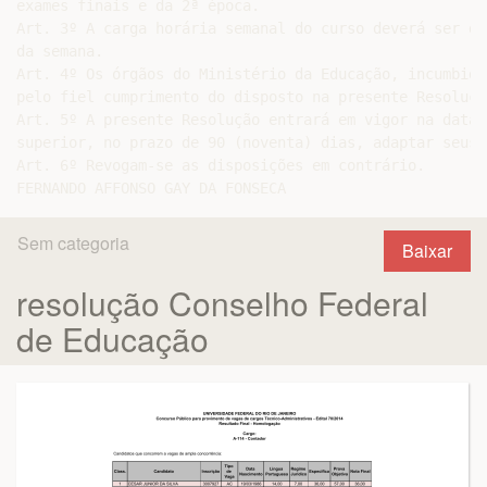
exames finais e da 2ª época.

Art. 3º A carga horária semanal do curso deverá ser di
da semana.

Art. 4º Os órgãos do Ministério da Educação, incumbido
pelo fiel cumprimento do disposto na presente Resolução
Art. 5º A presente Resolução entrará em vigor na data 
superior, no prazo de 90 (noventa) dias, adaptar seus 
Art. 6º Revogam-se as disposições em contrário.

Sem categoria
Baixar
resolução Conselho Federal
de Educação