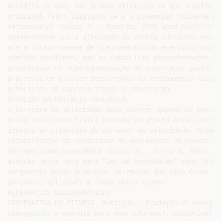
Acredita-se que, nas provas atléticas em que a potênci
principal fator limitante seja o potencial oxidante mu
mitocondrial (Souza Jr., Pereira, 2005 apud Gollnick e
demonstraram que a atividade da enzima succinato desid
até a oitava semana de treinamento com exercício prolo
mantida constante, mas se estabiliza posteriormente. E
progressiva na supercompensação de substratos gastos e
processos de ajustes decorrentes do treinamento físico
princípios da especialização e sobrecarga.

BARREIRA NA POTÊNCIA ANAERÓBIA

A barreira de velocidade pode ocorrer quando no proces
dessa capacidade física nenhuma exigência nova e maior
imposta ao organismo do corredor de velocidade. Obtém-
estabilização da velocidade de movimentos em provas at
da capacidade anaeróbica (Souza Jr., Pereira, 2005). Z
atenção nesse caso para “Lei de Acomodação” como fator
surgimento desse problema, afirmando que essa é uma le
portanto, aplicável a todos seres vivos.

REFERÊNCIAS BIBLIOGRÁFICAS

COOPERATIVA DO FITNESS. Nutrição - Produção de energia 
conseguimos a energia para exercitarmos). Disponível em