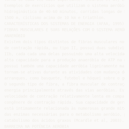
Exemplos de exercícios que utilizam o sistema aeróbio 
hidroginástica de 40-60 minutos, corridas longas de 50
1500 m, ciclismo acima de 10 km e triathlon.

CARACTERÍSTICAS DOS SISTEMAS DE ENERGIA (AFAA, 1995)

FIBRAS MUSCULARES E SUAS RELAÇÕES COM O SISTEMA AERÓBIO
ANAERÓBIO

Existem dois tipos distintos de fibras musculares nos 
de contração rápida, ou tipo II, possui duas subdivisõ
IIb, cada cada uma delas possuindo uma alta velocidade
alta capacidade para a produção anaeróbia de ATP na gl
possui também uma capacidade aeróbia ligeiramente mais
tornam-se ativas durante as atividades com mudança de 
arranques, como basquete, futebol e hóquei sobre o gelo
O segundo tipo de fibra, a fibra muscular de contração
energia principalmente através das vias aeróbias. Esta
velocidade de contração relativamente lenta em compara
congênere de contração rápida. Sua capacidade de geraç
está intimamente relacionada às numerosas grande mitoc
das enzimas necessárias para o metabolismo aeróbio, pa
catabolismo dos ácidos graxos (Mcardle et al, 2003).

BARREIRA NA POTÊNCIA AERÓBIA
