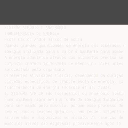
SISTEMA AERÓBIO E ANAERÓBIO

TRANSFERÊNCIA DE ENERGIA

Profº Carlos André Barros de Souza

Quando grandes quantidades de energia são liberadas du
energia utilizada para o calor é bastante para aumenta
A energia adquirida através dos alimentos precisa ser 
composto chamado trifosfato de adenosina (ATP) antes q
aproveitada pelo organismo.

Diferentes atividades físicas, dependendo da duração e
sistemas específicos de transferência de energia. Exis
transferência de energia (Mcardle et al, 2003).

1. SISTEMA ATP-CP (do fosfagênio) ou Anaeróbio Alático

Esse sistema representa a fonte de energia disponível 
para ser usado pelo músculo, porque esse processo de g
requer poucas reações químicas, não requer oxigênio e 
armazenados e disponíveis no músculo. As reservas de f
músculos ativos são esgotadas provavelmente após 10 se