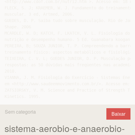
<http://www.cdof.com.br/nutri2.htm >. Acesso em: 18 mar
FLECK, S. J; KRAEMER, W. J. Fundamento do treinamento 
muscular. 3 ed, Artmed, 2006.

GUEDES, D. P. Saiba tudo sobre musculação. Rio de Jane
Shape. 2006

MCARDLE, W. D; KATCH, F. LKATCH, V. L. Fisiologia do e
nutrição e desempenho humano. 5 Ed. Guanabara koogan. 2
PEREIRA, B; SOUZA JUNIOR, T. P. Compreendendo a barreir
treinamento físico: aspectos metabólicos e fisiológico
TEIXEIRA, C. V. L; GUEDES JUNIOR, D. P. Musculação per
respostas: as 50 dúvidas mais freqüentes nas academias
2010.

VIANNA, J. M. Fisiologia do Exercício - Sistemas Energ
em <http://www.saudeemmovimento.com.br/>. Acesso em: 1
ZATSIORSKY, V. M. Science and Practice of Strength Tra
Sem categoria
Baixar
sistema-aerobio-e-anaerobio-