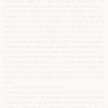
extenuante, como EX.: uma série de 10 repetições com c
da força máxima em qualquer aparelho de musculação.

2. GLICÓLISE ANAERÓBIA OU SISTEMA ANAERÓBIO LÁTICO

À medida que o exercício explosivo progride para 60 se
que ocorre uma ligeira redução no rendimento de potênc
energia ainda terá origem nas vias metabólicas. Entret
metabólicas envolvem também o sistema de energia em cu
glicólise, com o subseqüente acúmulo de lactato. (Mcar
Esse sistema metabólico gera o ATP para necessidades e
intermediárias, tendo como exemplo atividades tipo: pi
de 100 m. O denominador comum dessas atividades é a su
esforço de alta intensidade e não ultrapassam os dois 
O sistema de ácido lático, ou glicose anaeróbia, não r
como subproduto o ácido lático, que causa fadiga muscu
carboidratos; e libera aproximadamente duas vezes mais
sistema fosfagênio (Manual do profissional de fitness 
2001).

3. SISTEMA AERÓBIO OU OXIDATIVO

À medida que a intensidade do exercício diminui e a du
para 2 a 4 minutos, a dependência da energia proeminen
intramusculares e da glicólise anaeróbica diminui e a 
torna-se cada vez mais importante. (Mcardle et al, 2003