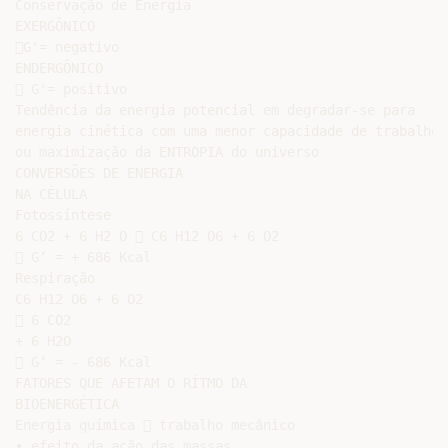
Conservação de Energia

EXERGÔNICO

G'= negativo

ENDERGÔNICO

 G'= positivo

Tendência da energia potencial em degradar-se para

energia cinética com uma menor capacidade de trabalho

ou maximização da ENTROPIA do universo

CONVERSÕES DE ENERGIA

NA CÉLULA

Fotossíntese

6 CO2 + 6 H2 O  C6 H12 O6 + 6 O2

 G‘ = + 686 Kcal

Respiração

C6 H12 O6 + 6 O2

 6 CO2

+ 6 H2O

 G‘ = - 686 Kcal

FATORES QUE AFETAM O RÍTMO DA

BIOENERGÉTICA

Energia química  trabalho mecânico

• efeito da ação das massas
