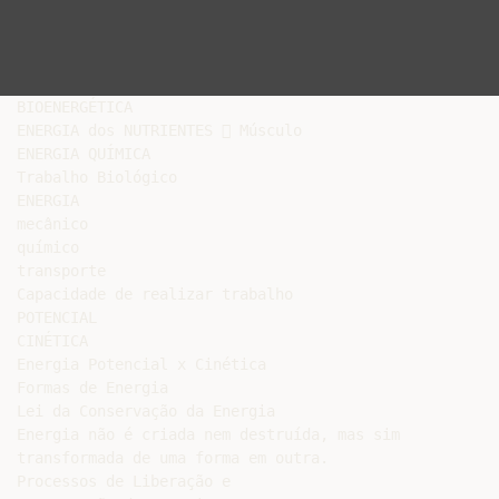
BIOENERGÉTICA

ENERGIA dos NUTRIENTES  Músculo

ENERGIA QUÍMICA

Trabalho Biológico

ENERGIA

mecânico

químico

transporte

Capacidade de realizar trabalho

POTENCIAL

CINÉTICA

Energia Potencial x Cinética

Formas de Energia

Lei da Conservação da Energia

Energia não é criada nem destruída, mas sim

transformada de uma forma em outra.

Processos de Liberação e
