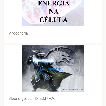
Mitocôndria
Bioenergética - 3º E.M / P.V.