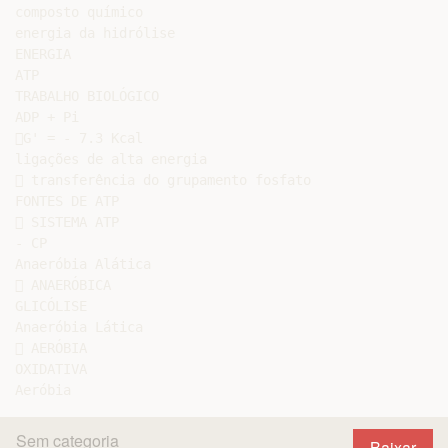
composto químico

energia da hidrólise

ENERGIA

ATP

TRABALHO BIOLÓGICO

ADP + Pi

G' = - 7.3 Kcal

ligações de alta energia

 transferência do grupamento fosfato

FONTES DE ATP

 SISTEMA ATP

- CP

Anaeróbia Alática

 ANAERÓBICA

GLICÓLISE

Anaeróbia Lática

 AERÓBIA

OXIDATIVA

Sem categoria
Baixar