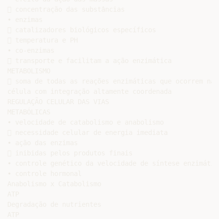
 concentração das substâncias

• enzimas

 catalizadores biológicos específicos

 temperatura e PH

• co-enzimas

 transporte e facilitam a ação enzimática

METABOLISMO

 soma de todas as reações enzimáticas que ocorrem na

célula com integração altamente coordenada

REGULAÇÃO CELULAR DAS VIAS

METABÓLICAS

• velocidade de catabolismo e anabolismo

 necessidade celular de energia imediata

• ação das enzimas

 inibidas pelos produtos finais

• controle genético da velocidade de síntese enzimática
• controle hormonal

Anabolismo x Catabolismo

ATP

Degradação de nutrientes

ATP
