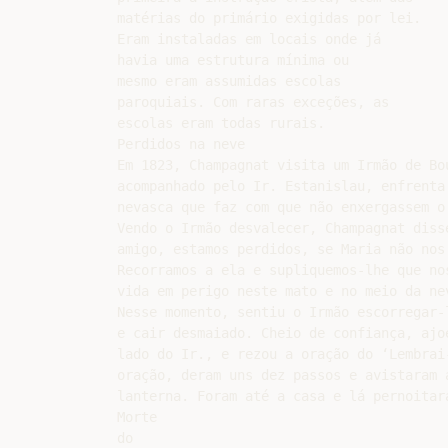
matérias do primário exigidas por lei.

Eram instaladas em locais onde já

havia uma estrutura mínima ou

mesmo eram assumidas escolas

paroquiais. Com raras exceções, as

escolas eram todas rurais.

Perdidos na neve

Em 1823, Champagnat visita um Irmão de Bo
acompanhado pelo Ir. Estanislau, enfrenta 
nevasca que faz com que não enxergassem o 
Vendo o Irmão desvalecer, Champagnat disse
amigo, estamos perdidos, se Maria não nos 
Recorramos a ela e supliquemos-lhe que nos
vida em perigo neste mato e no meio da nev
Nesse momento, sentiu o Irmão escorregar-l
e cair desmaiado. Cheio de confiança, ajoe
lado do Ir., e rezou a oração do ‘Lembrai-
oração, deram uns dez passos e avistaram a
lanterna. Foram até a casa e lá pernoitara
Morte

do
