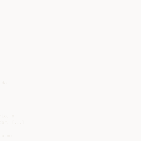
da

ia, o

or. [...]

o no
