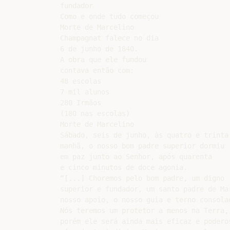
fundador

Como e onde tudo começou

Morte de Marcelino

Champagnat falece no dia

6 de junho de 1840.

A obra que ele fundou

contava então com:

48 escolas

7 mil alunos

280 Irmãos

(180 nas escolas)

Morte de Marcelino

Sábado, seis de junho, às quatro e trinta 
manhã, o nosso bom padre superior dormiu

em paz junto ao Senhor, após quarenta

e cinco minutos de doce agonia.

“[...] Choremos pelo bom padre, um digno

superior e fundador, um santo padre de Mar
nosso apoio, o nosso guia e terno consolad
Nós teremos um protetor a menos na Terra,

porém ele será ainda mais eficaz e poderos