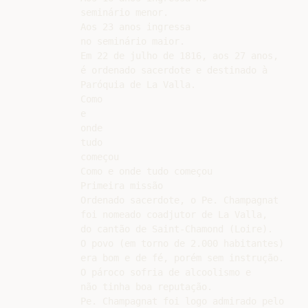
seminário menor.

Aos 23 anos ingressa

no seminário maior.

Em 22 de julho de 1816, aos 27 anos,

é ordenado sacerdote e destinado à

Paróquia de La Valla.

Como

e

onde

tudo

começou

Como e onde tudo começou

Primeira missão

Ordenado sacerdote, o Pe. Champagnat

foi nomeado coadjutor de La Valla,

do cantão de Saint-Chamond (Loire).

O povo (em torno de 2.000 habitantes)

era bom e de fé, porém sem instrução.

O pároco sofria de alcoolismo e

não tinha boa reputação.

Pe. Champagnat foi logo admirado pelo
