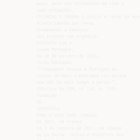
povo, pelo seu testemunho de vida e

suas pregações.

CRIANÇAS E JOVENS | início e razão da noss
Acontecimento que levou

Champagnat a executar

seu projeto com urgência.

Encontro com o

jovem Montagne,

em 28 de outubro de 1816.

Jovem Montagne

“Champagnat ensina a Montagne as

coisas de Deus e Montagne lhe ensina

que não há mais tempo a perder”.

(Mística da PJM, nº 116, p. 120)

Fundação

do

Instituto

Como e onde tudo começou

Em 1817, na França

Em 2 de janeiro de 1817, na cidade

de La Valla, inicia o Instituto dos
