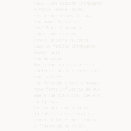
Pais: João Batista Champagnat

e Maria Teresa Chirat.

Foi o nono de dez filhos.

Seu nome: Marcelino

José Bento Champagnat.

Lugar onde cresceu

Rosey, gravura da época.

Casa da familia Champagnat.

Rosey, hoje

Sua educação

Marcelino foi criado em um

ambiente sóbrio e repleto de

bons valores.

Sua formação cristã e humana

teve forte influência de sua

mãe e sua tia Luísa, que era

religiosa.

Do seu pai teve a forte

influência administrativa,

organizativa e conciliadora.

A frustração na escola
