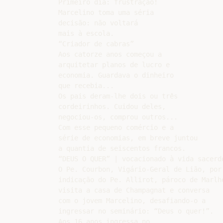
Primeiro dia: frustração!

Marcelino toma uma séria

decisão: não voltará

mais à escola.

“Criador de cabras”

Aos catorze anos começou a

arquitetar planos de lucro e

economia. Guardava o dinheiro

que recebia...

Os pais deram-lhe dois ou três

cordeirinhos. Cuidou deles,

negociou-os, comprou outros...

Com esse pequeno comércio e a

série de economias, em breve juntou

a quantia de seiscentos francos.

“DEUS O QUER” | vocacionado à vida sacerdo
O Pe. Courbon, Vigário-Geral de Lião, por

indicação do Pe. Allirot, pároco de Marlhe
visita a casa de Champagnat e conversa

com o jovem Marcelino, desafiando-o a

ingressar no seminário: “Deus o quer!”.

Aos 16 anos ingressa no
