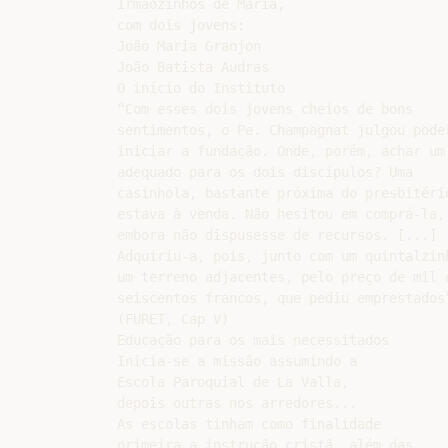
Irmãozinhos de Maria,

com dois jovens:

João Maria Granjon

João Batista Audras

O início do Instituto

“Com esses dois jovens cheios de bons

sentimentos, o Pe. Champagnat julgou poder
iniciar a fundação. Onde, porém, achar um 
adequado para os dois discípulos? Uma

casinhola, bastante próxima do presbitério
estava à venda. Não hesitou em comprá-la,

embora não dispusesse de recursos. [...]

Adquiriu-a, pois, junto com um quintalzinh
um terreno adjacentes, pelo preço de mil e
seiscentos francos, que pediu emprestados”
(FURET, Cap V)

Educação para os mais necessitados

Inicia-se a missão assumindo a

Escola Paroquial de La Valla,

depois outras nos arredores...

As escolas tinham como finalidade

primeira a instrução cristã, além das
