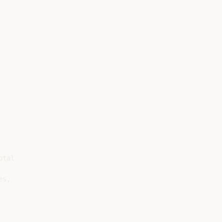
tal

s,
