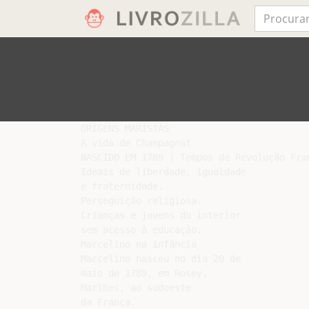
ORIGENS MARISTAS

A vida de Champagnat

NASCIDO EM 1789 | Tempos de Revolução Fran
Ideais de liberdade, igualdade

e fraternidade.

Perseguição religiosa.

Crianças e jovens do interior

sem acesso à educação.

Marcelino na infância

Marcelino nasceu no dia 20 de

maio de 1789, em Rosey,

Marlhes, ao sudoeste

da França.
