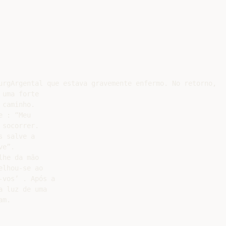
urgArgental que estava gravemente enfermo. No retorno,

uma forte

caminho.

 : “Meu

socorrer.

 salve a

e”.

he da mão

lhou-se ao

vos’ . Após a

 luz de uma

m.
