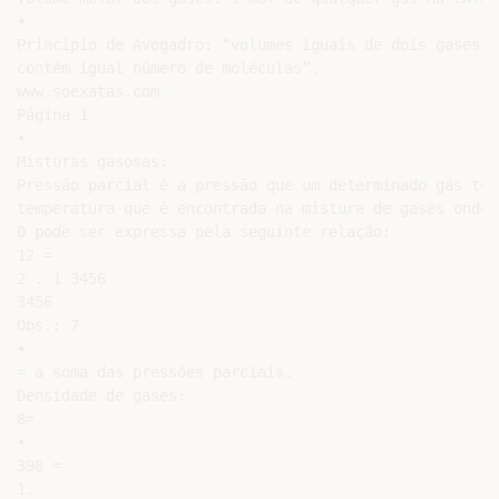
•

Princípio de Avogadro: “volumes iguais de dois gases q
contêm igual número de moléculas”.

www.soexatas.com

Página 1

•

Misturas gasosas:

Pressão parcial é a pressão que um determinado gás ter
temperatura que é encontrada na mistura de gases onde 
0 pode ser expressa pela seguinte relação:

12 =

2 . 1 3456

3456

Obs.: 7

•

= a soma das pressões parciais.

Densidade de gases:

8=

•

398 =

1.
