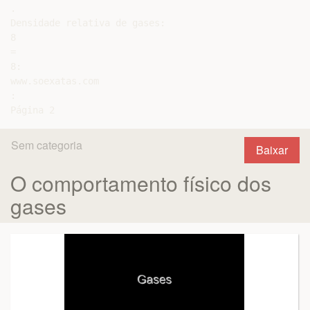
.

Densidade relativa de gases:

8

=

8:

www.soexatas.com

:

Sem categoria
Baixar
O comportamento físico dos
gases