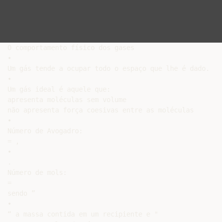
O comportamento físico dos gases

•

Um gás tende a ocupar todo o espaço que lhe é dado.

•

Um gás ideal é aquele que:

apresenta moléculas sem volume

não apresenta força coesivas entre as moléculas

•

Número de Avogadro:

= ,

•

.

Número de mols:

=

sendo ”

•

“ a massa contida em um recipiente e "
