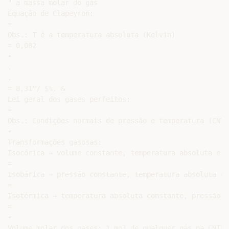
" a massa molar do gás

Equação de Clapeyron:

=

Obs.: T é a temperatura absoluta (Kelvin)

= 0,082

•

.

.

= 8,31"/ $%. &

Lei geral dos gases perfeitos:

=

Obs.: Condições normais de pressão e temperatura (CNTP
•

Transformações gasosas:

Isocórica → volume constante, temperatura absoluta e p
=

Isobárica → pressão constante, temperatura absoluta e 
=

Isotérmica → temperatura absoluta constante, pressão e
=

•

Volume molar dos gases: 1 mol de qualquer gás na CNTP 