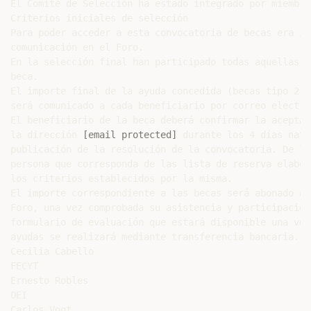
[email protected]
 durante los 4 días natu
publicación de la resolución de la convocatoria. De lo
persona que corresponda de las lista de reserva elabor
los criterios establecidos por la misma.

El importe correspondiente a las becas será abonado a 
Foro, una vez comprobada su asistencia y participación
formulario de evaluación que estará disponible una vez
ayudas se realizará mediante transferencia bancaria.

Cecilia Cabello

FECYT

Ernesto Robles

OEI

Carlos Vogt
