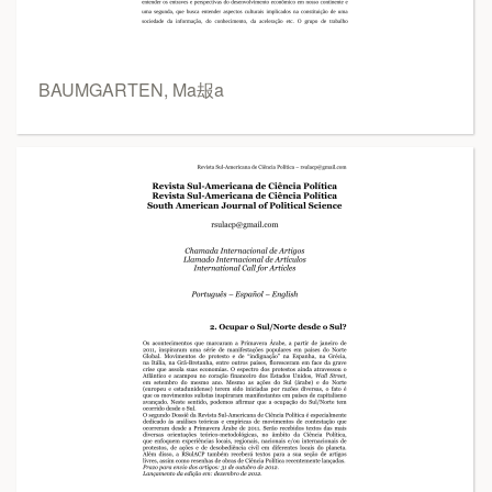
BAUMGARTEN, Ma叝a