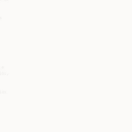


e

os,

as
