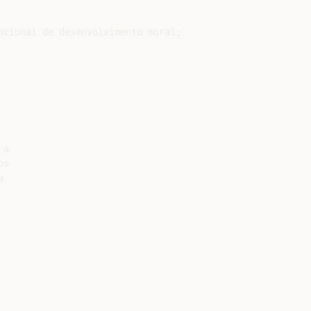
ncional de desenvolvimento moral;

a

s


