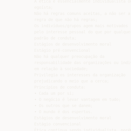
A ética é essencialmente individualista ou
egoísta;

Não há regras comuns aceitas, a não ser a

regra de que não há regras;

Os indivíduos/grupos agem mais motivados

pelo interesse pessoal do que por qualquer
padrão de conduta;

Estágios de desenvolvimento moral

Estágio pré-convencional

Não há qualquer preocupação da

responsabilidade das organizações ou indiv
em relação à sociedade;

Privilegia os interesses da organização

prejudicando o meio que a cerca;

Princípios de conduta:

• Cada um por si;

• O negócio é levar vantagem em tudo;

• Os outros que se danem;

• O mundo é dos espertos.

Estágios de desenvolvimento moral

Estágio convencional

Ética continua sendo individualista, porém