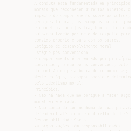
A conduta está fundamentada em princípios

morais que reconhecem direitos alheios, o

impacto do comportamento sobre os outros, 
gerações futuras, os exemplos para os jove
e conceitos como justiça, honra, dignidade
auto-realização por meio do respeito para

consigo próprio e para com os outros.

Estágios de desenvolvimento moral

Estágio pós-convencional

O comportamento é orientado por princípios
convicções, e não pelas convenções, pelo r
da punição ou pela busca de recompensas;

Neste estágio, o comportamento é determina
pelo idealismo moral;

Princípios:

• Não há nada que me obrigue a fazer algo 
moralmente errado;

• Não concordo com nenhuma de suas palavra
defenderei até a morte o direito de dizê-l
Responsabilidade Social

As organizações têm responsabilidades
