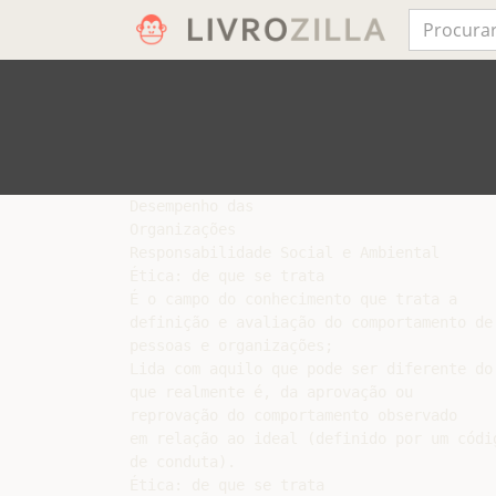
Desempenho das

Organizações

Responsabilidade Social e Ambiental

Ética: de que se trata

É o campo do conhecimento que trata a

definição e avaliação do comportamento de

pessoas e organizações;

Lida com aquilo que pode ser diferente do

que realmente é, da aprovação ou

reprovação do comportamento observado

em relação ao ideal (definido por um códig
de conduta).

Ética: de que se trata
