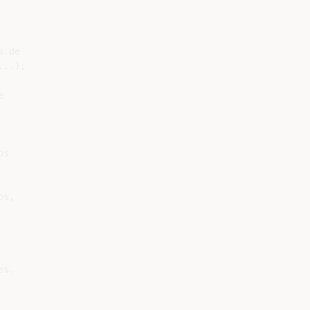
 de

..);



s

s,

s.
