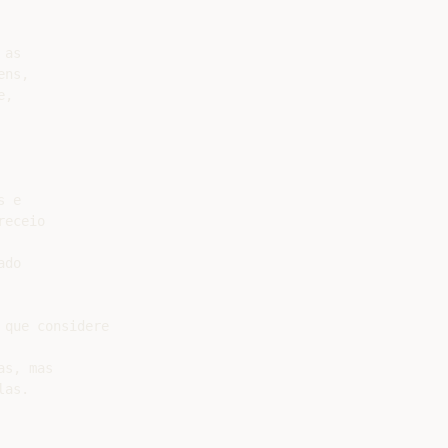
as

ns,

,

 e

eceio

do

que considere

s, mas

as.
