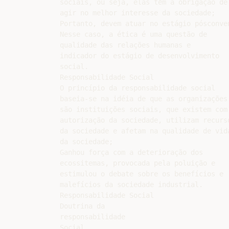
sociais, ou seja, elas têm a obrigação de

agir no melhor interesse da sociedade;

Portanto, devem atuar no estágio pósconve
Nesse caso, a ética é uma questão de

qualidade das relações humanas e

indicador do estágio de desenvolvimento

social.

Responsabilidade Social

O princípio da responsabilidade social

baseia-se na idéia de que as organizações

são instituições sociais, que existem com 
autorização da sociedade, utilizam recurso
da sociedade e afetam na qualidade de vida
da sociedade;

Ganhou força com a deterioração dos

ecossitemas, provocada pela poluição e

estimulou o debate sobre os benefícios e

malefícios da sociedade industrial.

Responsabilidade Social

Doutrina da

responsabilidade

Social
