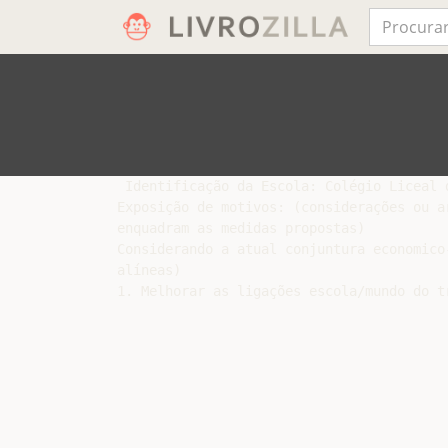
 Identificação da Escola: Colégio Liceal 
Exposição de motivos: (considerações ou a
enquadram as medidas propostas)

Considerando a atual conjuntura economico
alíneas)

1. Melhorar as ligações escola/mundo do t