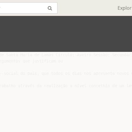
Explor
de Santa Maria de Lamas Círculo: Aveiro Sessão: Secundári
rgumentos que justificam ou

-­‐social do país, que todos os dias nos apresenta novos
rabalho através da realização a nível concelhio de um le