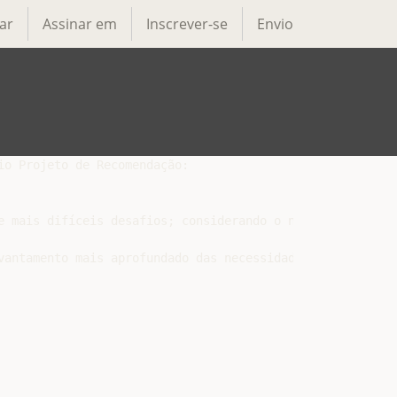
ar
Assinar em
Inscrever-se
Envio
o Projeto de Recomendação:

 e mais difíceis desafios; considerando o necessário aum
vantamento mais aprofundado das necessidades profissiona