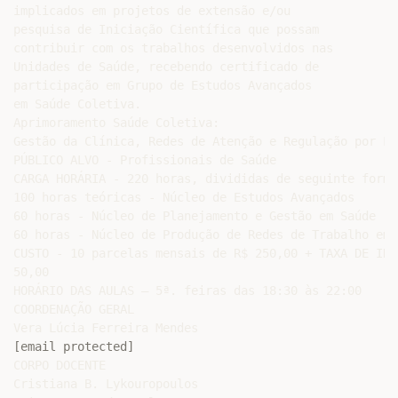
implicados em projetos de extensão e/ou

pesquisa de Iniciação Científica que possam

contribuir com os trabalhos desenvolvidos nas

Unidades de Saúde, recebendo certificado de

participação em Grupo de Estudos Avançados

em Saúde Coletiva.

Aprimoramento Saúde Coletiva:

Gestão da Clínica, Redes de Atenção e Regulação por Li
PÚBLICO ALVO - Profissionais de Saúde

CARGA HORÁRIA - 220 horas, divididas de seguinte forma:
100 horas teóricas - Núcleo de Estudos Avançados

60 horas - Núcleo de Planejamento e Gestão em Saúde

60 horas - Núcleo de Produção de Redes de Trabalho em S
CUSTO - 10 parcelas mensais de R$ 250,00 + TAXA DE INS
50,00

HORÁRIO DAS AULAS – 5ª. feiras das 18:30 às 22:00

COORDENAÇÃO GERAL

[email protected]
CORPO DOCENTE

Cristiana B. Lykouropoulos
