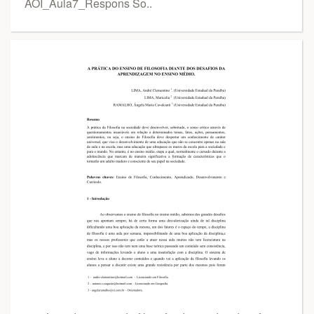
AOI_Aula7_Respons So..