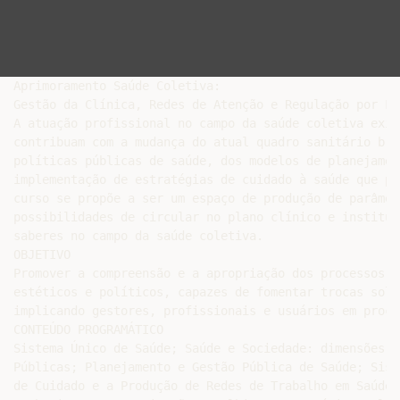
Aprimoramento Saúde Coletiva:

Gestão da Clínica, Redes de Atenção e Regulação por Li
A atuação profissional no campo da saúde coletiva exig
contribuam com a mudança do atual quadro sanitário bra
políticas públicas de saúde, dos modelos de planejamen
implementação de estratégias de cuidado à saúde que po
curso se propõe a ser um espaço de produção de parâmet
possibilidades de circular no plano clínico e instituc
saberes no campo da saúde coletiva.

OBJETIVO

Promover a compreensão e a apropriação dos processos d
estéticos e políticos, capazes de fomentar trocas soli
implicando gestores, profissionais e usuários em proce
CONTEÚDO PROGRAMÁTICO

Sistema Único de Saúde; Saúde e Sociedade: dimensões s
Públicas; Planejamento e Gestão Pública de Saúde; Sist
de Cuidado e a Produção de Redes de Trabalho em Saúde;