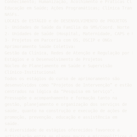
Conhecimento; Humanização, Acolhimento e Práticas Clín
Educação em Saúde; Ações Programáticas; Clínica Transd
NASFs.

LOCAIS de ESTÁGIO e de DESENVOLVIMENTO de PROJETOS

1- Unidades de Saúde da Família da SMS/Coord. Norte

2- Unidades de Saúde (Hospital, Maternidade, CAPS e UB
3- Projetos em Parceria com OS, OSCIP e ONGs

Aprimoramento Saúde Coletiva:

Gestão da Clínica, Redes de Atenção e Regulação por Li
Estágios e o Desenvolvimento de Projetos

Núcleo de Planejamento em Saúde e Supervisão

Clínico-Institucional

Todos os estágios do curso de aprimoramento são

desenvolvidos como “Projetos de Intervenção” e estão

centrados na lógica da “Pesquisa em Serviço”.

Pressupõe o acompanhamento e formação tanto na

gestão, planejamento e organização dos serviços de

saúde, quanto na construção e execução de ações de

promoção, prevenção, educação e assistência em

saúde.

A diversidade de estágios oferecidos favorece a

articulação entre os planos macro e micropolíticos da
