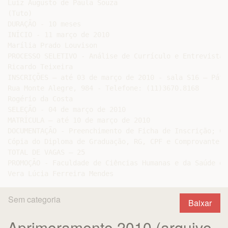
Luiz Augusto de Paula Souza

(Tuto)

DURAÇÃO - 10 meses

INÍCIO - 11 março de 2010

Marília Prado Louvison

PROCESSO SELETIVO - Análise de Currículo e Entrevista

Ricardo Teixeira

INSCRIÇÕES – até 03 de março de 2010 - sala S16 – Páti
Rua Monte Alegre, 984 - Telefone: (11)3670.8168

Rogério da Costa

SELEÇÃO - 04 de março de 2010

MATRÍCULA – até 10 de março de 2010

DOCUMENTAÇÃO - Preenchimento de Ficha de Inscrição; Cu
Cópia do Diploma de Graduação, RG, CPF e Comprovante d
TOTAL DE VAGAS – 25

PROMOÇÃO - Faculdade de Ciências Humanas e da Saúde da 
Sem categoria
Baixar
Aprimoramento 2010 (arquivo