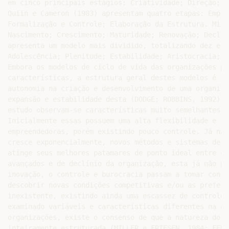
em cinco principais estágios: Criatividade; Direção; D
Quiin e Cameron (1983) apresentam quatro etapas: Empre
Formalização e Controle; Elaboração da Estrutura. Mill
Nascimento; Crescimento; Maturidade; Renovação; Declín
apresenta um modelo mais dividido, totalizando dez est
Adolescência; Plenitude; Estabilidade; Aristocracia; B
Embora os modelos de ciclo de vida das organizações pr
características, a estrutura geral destes modelos é si
autonomia na criação e desenvolvimento de uma organiza
expansão e estabilidade desta (DODGE; ROBBINS, 1992). 
estudo observam-se características muito semelhantes d
Inicialmente essas possuem uma alta flexibilidade e in
empreendedoras, porém existindo pouco controle. Já nas
cresce exponencialmente, novos métodos e sistemas de c
atinge seus melhores patamares de ponto ideal entre co
avançados e de declínio da organização, esta já não po
inovação, o controle e burocracia passam a tomar conta
descobrir novas condições competitivas e/ou as preferê
inexistente, existindo ainda uma escassez de controle 
examinado variáveis e características diferentes na an
organizações, existe o consenso de que a natureza do d
inteiramente estruturada (MILLER e FRIESEN, 1984; FERR