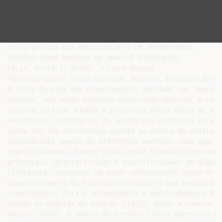
CICLO DE VIDA DAS ORGANIZAÇÕES: UM ENTENDIMENTO

TEÓRICO SOBRE MODELOS DE ANALISE EXISTENTES

DILLY, Arciél1; ALVES, Juliano Nunes2

Palavras-Chave: Ciclo de vida. Modelos. Estágios de de
O ciclo de vida das organizações, abordado nas teorias
décadas, vem sendo estudado procurando observar e comp
características, etapas e processos pelos quais as org
existência. Entretanto, de acordo com Junqueira et al.
ainda não são conclusivas quanto ao modelo de analise 
considerável numero de diferentes modelos, cada qual c
especificidades. Diante disso, este trabalho tem como 
principais características e especificidades de alguns
literatura, almejando um maior entendimento sobre este
desenvolvimento do trabalho realizou-se uma pesquisa t
organizações. Para o entendimento e aprofundamento do 
estudo os modelos de Greiner (1972); Quiin e Cameron (
Adizes (1990). O modelo de Greiner (1972) apresenta um