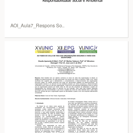
AOI_Aula7_Respons So..