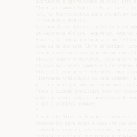
suprimindo a oportunidade de ócio, isto é
“Todo ser humano tem direito ao lazer, po
tal, se faz necessário para uma melhor qua
7. SEGURANÇA PÚBLICA

Na dimensão de direito social está intima
de Segurança Pública, Segurança, segundo o
Houaiss da língua portuguesa é um “estado
quem ou do que está livre de perigos, inc
riscos eventuais; situação em que nada há
direito humano fundamental, segurança é n
relação aos outros homens e à sociedade. 
direito à segurança é entendido como a pr
liberdades individuais de cada cidadão, e
país na busca por uma sociedade mais justa
“Todo o cidadão brasileiro deve ter acesso
pública, assim como, o cumprimento de seus
O QUE É DIREITOS HUMANOS:

“

O conceito Direitos Humanos é universal e 
necessários para todos e cada uma das pess
individual como na coletividade, no marco 
temporal e cultural que rodeia a convivênc