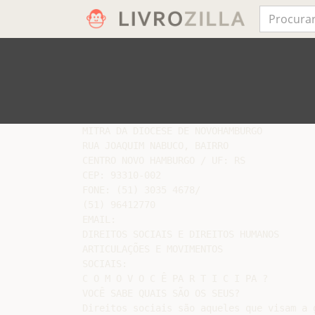
MITRA DA DIOCESE DE NOVOHAMBURGO

RUA JOAQUIM NABUCO, BAIRRO

CENTRO NOVO HAMBURGO / UF: RS

CEP: 93310-002

FONE: (51) 3035 4678/

(51) 96412770

EMAIL:

DIREITOS SOCIAIS E DIREITOS HUMANOS

ARTICULAÇÕES E MOVIMENTOS

SOCIAIS:

C O M O V O C Ê PA R T I C I PA ?

VOCÊ SABE QUAIS SÃO OS SEUS?

Direitos sociais são aqueles que visam a g