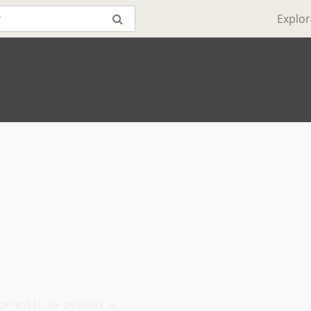
Explor
arantir as pessoas o
