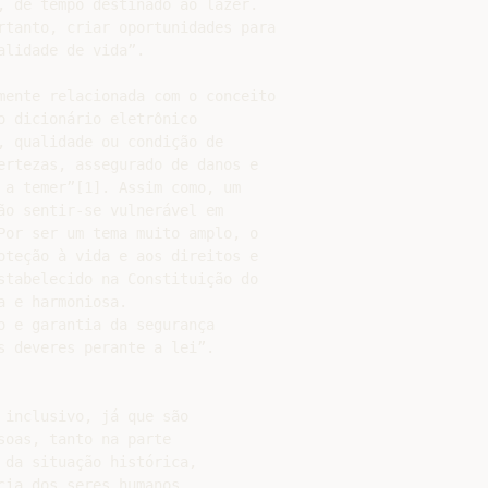
, de tempo destinado ao lazer.

rtanto, criar oportunidades para

lidade de vida”.

mente relacionada com o conceito

 dicionário eletrônico

, qualidade ou condição de

ertezas, assegurado de danos e

 a temer”[1]. Assim como, um

ão sentir-se vulnerável em

Por ser um tema muito amplo, o

oteção à vida e aos direitos e

stabelecido na Constituição do

 e harmoniosa.

 e garantia da segurança

 deveres perante a lei”.

inclusivo, já que são

oas, tanto na parte

da situação histórica,

ia dos seres humanos.
