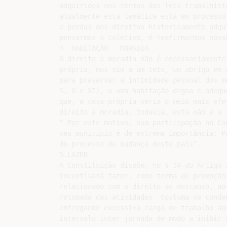
adquiridos nos termos das leis trabalhista
atualmente esta temática está em processo 
e perdas dos direitos historicamente adqui
pensarmos o coletivo, é reafirmarmos nosso
4. HABITAÇÃO - MORADIA

O direito à moradia não é necessariamente 
própria, mas sim a um teto, um abrigo em c
para preservar a intimidade pessoal dos me
5, X e XI), a uma habitação digna e adequa
que, a casa própria seria o meio mais efet
direito à moradia, todavia, esta não é a 
“ Por este motivo, sua participação no Con
seu município é de extrema importância; Pa
do processo de mudança deste país”.

5.LAZER

A Constituição dispõe, no § 3º do Artigo 2
incentivará fazer, como forma de promoção
relacionado com o direito ao descanso, ao
retomada das atividades. Costuma-se conden
entregando excessiva carga de trabalho ao 
intervalo inter jornada de modo a inibir 