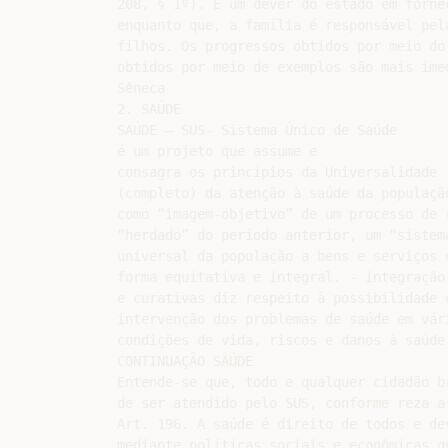
208, § 1º). É um dever do estado em fornec
enquanto que, a família é responsável pela
filhos. Os progressos obtidos por meio do 
obtidos por meio de exemplos são mais imed
Sêneca

2. SAÚDE

SAÚDE – SUS- Sistema Único de Saúde

é um projeto que assume e

consagra os princípios da Universalidade 
(completo) da atenção à saúde da populaçã
como “imagem-objetivo” de um processo de 
“herdado” do período anterior, um “sistem
universal da população a bens e serviços 
forma equitativa e integral. - integração
e curativas diz respeito à possibilidade 
intervenção dos problemas de saúde em vár
condições de vida, riscos e danos à saúde.
CONTINUAÇÃO SAÚDE

Entende-se que, todo e qualquer cidadão br
de ser atendido pelo SUS, conforme reza a 
Art. 196. A saúde é direito de todos e dev
mediante políticas sociais e econômicas qu