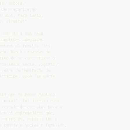
s, embora,

de precarização

ridos. Para tanto,

s direitos”

direito a uma casa

ondições adequadas

mbros da família (art.

da. Não há dúvidas de

ivo de se concretizar o

realidade social vigente.”

selho de Habitação de

rticipe, você faz parte

17 que “o Poder Público

 social”. Tal direito está

 resgate de energias para a

ar os empregadores que,

empregado, retiram-lhe o

o convívio social e familiar,
