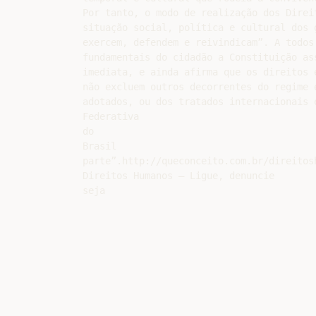
Por tanto, o modo de realização dos Direit
situação social, política e cultural dos g
exercem, defendem e reivindicam”. A todos 
fundamentais do cidadão a Constituição ass
imediata, e ainda afirma que os direitos 
não excluem outros decorrentes do regime e
adotados, ou dos tratados internacionais e
Federativa

do

Brasil

parte”.http://queconceito.com.br/direitosh
Direitos Humanos – Ligue, denuncie
