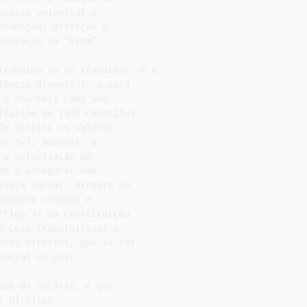
cesso universal e

romoção, proteção e

ervação da “Vida”.

trabalho ou de trabalhar, é o

ência digna[33], e está

e não mais como uma

tuição de 1946.Constitui

e Direito os valores

o IV), ademais, o

a valorização do

o a assegurar uma

tiça social. Direito ao

adores urbanos e

tigo 7º da Constituição

 Leis Trabalhistas),e

tes direitos, que se faz

ocial do país..

de do salário, é que

 Direitos
