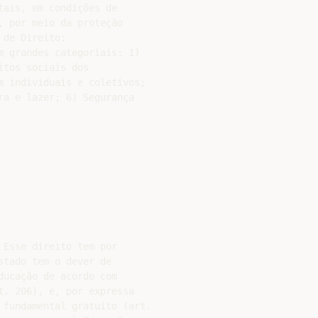
ais, em condições de

 por meio da proteção

de Direito:

 grandes categoriais: 1)

tos sociais dos

m individuais e coletivos;

a e lazer; 6) Segurança

Esse direito tem por

tado tem o dever de

ucação de acordo com

. 206), e, por expressa

 fundamental gratuito (art.
