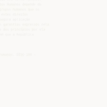
os Humanos depende da

rupos humanos que os

estes direitos

egura aplicação

e garantias expressos nela

 dos princípios por ela

m que a República

umanos. DISQ 100 –
