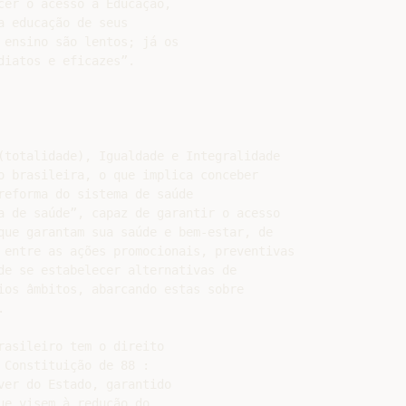
er o acesso à Educação,

 educação de seus

ensino são lentos; já os

iatos e eficazes”.

(totalidade), Igualdade e Integralidade

o brasileira, o que implica conceber

reforma do sistema de saúde

a de saúde”, capaz de garantir o acesso

que garantam sua saúde e bem-estar, de

 entre as ações promocionais, preventivas

de se estabelecer alternativas de

ios âmbitos, abarcando estas sobre



asileiro tem o direito

Constituição de 88 :

er do Estado, garantido

e visem à redução do
