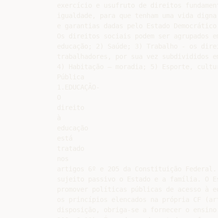
exercício e usufruto de direitos fundament
igualdade, para que tenham uma vida digna,
e garantias dadas pelo Estado Democrático 
Os direitos sociais podem ser agrupados em
educação; 2) Saúde; 3) Trabalho - os direi
trabalhadores, por sua vez subdivididos e
4) Habitação – moradia; 5) Esporte, cultur
Pública

1.EDUCAÇÃO-

O

direito

à

educação

está

tratado

nos

artigos 6º e 205 da Constituição Federal. 
sujeito passivo o Estado e a família. O Es
promover políticas públicas de acesso à ed
os princípios elencados na própria CF (art
disposição, obriga-se a fornecer o ensino