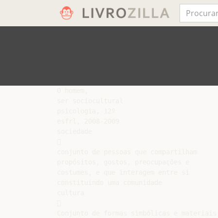
O homem,

ser sociocultural

psicologia, 12º

esfrl, 2008-2009

sociedade



conjunto de pessoas que compartilham

propósitos, gostos, preocupações e

costumes, e que interagem entre si

constituindo uma comunidade

cultura



Conjunto de formas simbólicas e materiais
