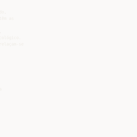
o,

êm as



ológico.

elaçam-se


