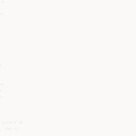
à

s



s



.

difere de

 não só
