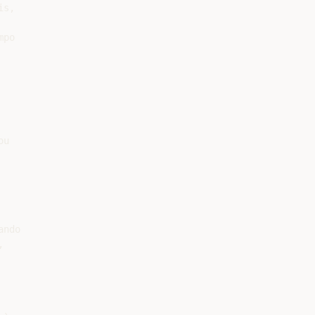
s,

po

u

ndo


