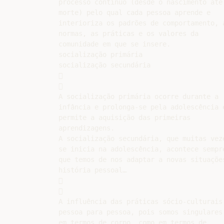
processo contínuo (desde o nascimento até 
morte) pelo qual cada pessoa aprende e

interioriza os padrões de comportamento, a
normas, as práticas e os valores da

comunidade em que se insere.

socialização primária

socialização secundária





A socialização primária ocorre durante a

infância e prolonga-se pela adolescência e
permite a aquisição das primeiras

aprendizagens.

A socialização secundária, que muitas veze
se inicia na adolescência, acontece sempre
que temos de nos adaptar a novas situações
história pessoal…





A influência das práticas sócio-culturais 
pessoa para pessoa, pois somos singulares,
em termos de corpo, como em termos de
