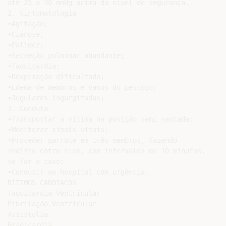
até 25 a 30 mmHg acima do nível de segurança.

2. Sintomatologia

•Agitação;

•Cianose;

•Palidez;

•Secreção pulmonar abundante;

•Taquicardia;

•Respiração dificultada;

•Edema de membros e vasos do pescoço;

•Jugulares ingurgitadas;

3. Conduta

•Transportar a vítima na posição semi sentada;

•Monitorar sinais vitais;

•Proceder garrote em três membros, fazendo

rodízio entre eles, com intervalos de 10 minutos,

se for o caso;

•Conduzir ao hospital com urgência.

RÍTIMOS CARDÍACOS

Taquicardia Ventricular

Fibrilação Ventricular

Assistolia
