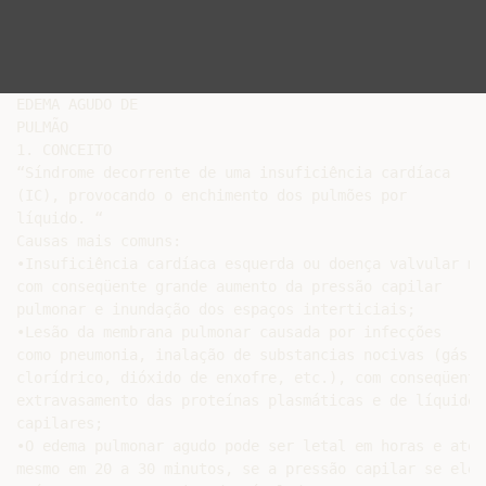
EDEMA AGUDO DE

PULMÃO

1. CONCEITO

“Síndrome decorrente de uma insuficiência cardíaca

(IC), provocando o enchimento dos pulmões por

líquido. “

Causas mais comuns:

•Insuficiência cardíaca esquerda ou doença valvular mit
com conseqüente grande aumento da pressão capilar

pulmonar e inundação dos espaços interticiais;

•Lesão da membrana pulmonar causada por infecções

como pneumonia, inalação de substancias nocivas (gás

clorídrico, dióxido de enxofre, etc.), com conseqüente

extravasamento das proteínas plasmáticas e de líquido d
capilares;

•O edema pulmonar agudo pode ser letal em horas e até

mesmo em 20 a 30 minutos, se a pressão capilar se eleva