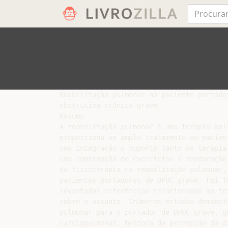
Reabilitação pulmonar no paciente portador
obstrutiva crônica grave

Resumo

A reabilitação pulmonar é uma terapia hol
proporciona um amplo tratamento ao pacien
uma integração e suporte tanto de terapia
uma combinação de exercícios e reeducação
da fisioterapia na reabilitação pulmonar,
pacientes portadores de DPOC grave. Foi f
levantadas referências relacionadas ao te
sobre o assunto. Inúmeros estudos demonst
pulmonar para o portador de DPOC grave, q
cardiopulmonar, melhora da percepção da d