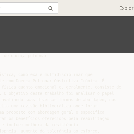
Explor
 de doença pulmonar

ística, complexa e multidisciplinar que

te com Doença Pulmonar Obstrutiva Crônica. É

 física quanto emocional e, geralmente, consiste de

. O objetivo deste trabalho foi analisar o papel

 avaliando suas diversas formas de abordagem, nos

eita uma revisão bibliográfica onde foram

ma proposto com abordagem geral e específica

ram os benefícios oferecidos pela reabilitação

ue incluem melhora da resistência

ispnéia, aumento da tolerância ao esforço,
