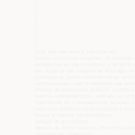
















Está indicado para a avaliação de:

Função ventricular esquerda, de dispneia 
Valvopatias de sopro cardíaco e de prótese
Dor torácica com suspeita de etiologia ca
dissecção de aorta; estenose valvar aórti
extracardíacas, como tromboembolismo pulm
Efeitos da hipertensão arterial sistêmica;
Eventos cardioembólicos, centrais ou perif
Hipertensão no tromboembolismo pulmonar e 
Substrato anatômico para arritmias e sínco
Massas e tumores intracardíacos;

Doenças do pericárdio;

Doenças da aorta torácica, da artéria pul
Cardiopatias congênitas;
