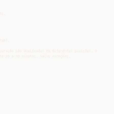
o.

ual.

coração são analisadas em diferentes posições. O

te 20 a 30 minutos. Salvo exceções.
