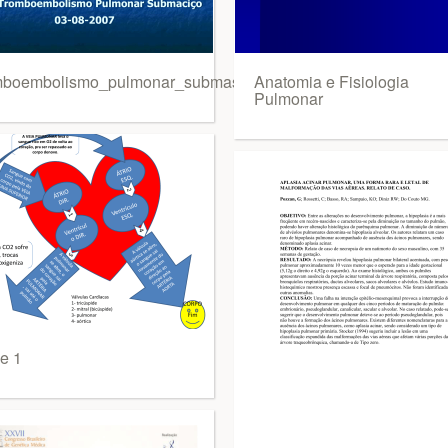
mboembolismo_pulmonar_submassico
Anatomia e Fisiologia
Pulmonar
de 1