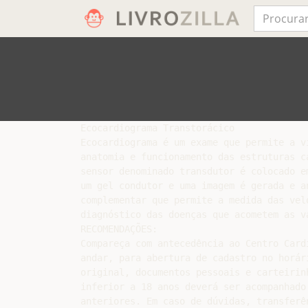
Ecocardiograma Transtorácico

Ecocardiograma é um exame que permite a v
anatomia e funcionamento das estruturas c
sensor denominado transdutor é colocado e
um gel condutor e uma imagem é gerada e a
complementar que permite a medida das vel
diagnóstico das doenças que acometem as vá
RECOMENDAÇÕES:

Compareça com antecedência ao Centro Card
andar, para abertura de cadastro no horár
original, documentos pessoais e carteirin
inferior a 18 anos deverá ser acompanhado
anteriores. Em caso de dúvidas, transferê