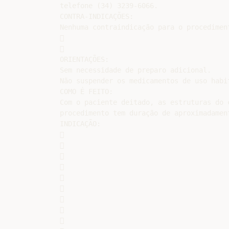
telefone (34) 3239-6066.

CONTRA-INDICAÇÕES:

Nenhuma contraindicação para o procediment




ORIENTAÇÕES:

Sem necessidade de preparo adicional.

Não suspender os medicamentos de uso habit
COMO É FEITO:

Com o paciente deitado, as estruturas do 
procedimento tem duração de aproximadamen
INDICAÇÃO:


















