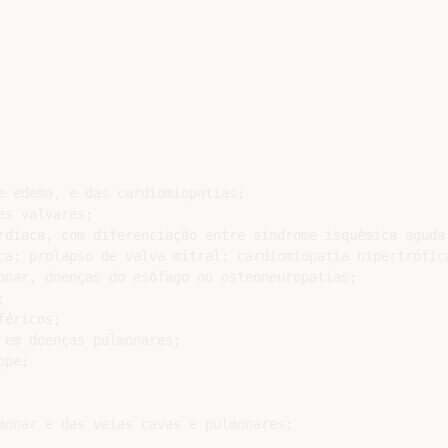
e edema, e das cardiomiopatias;

s valvares;

rdíaca, com diferenciação entre síndrome isquêmica aguda;
ca; prolapso de valva mitral; cardiomiopatia hipertrófica
onar, doenças do esôfago ou osteoneuropatias;



éricos;

em doenças pulmonares;

pe;

monar e das veias cavas e pulmonares;
