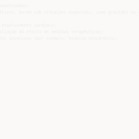
umatizados;

áticos, porém sob situações especiais, como gravidez ou a
envolvimento cardíaco;

aliação do efeito de medidas terapêuticas;

tos invasivos (por exemplo: biópsia miocárdica);
