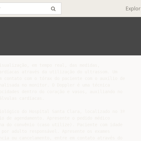
Explor
isualização, em tempo real, das medidas,

ardíacas através da utilização do ultrassom. Um

m contato com o tórax do paciente com o auxílio de

nalisada no monitor. O Doppler é uma técnica

ocidades dentro do coração e vasos, auxiliando no

lvulas cardíacas.

iológico do Hospital Santa Clara, localizado no 3º

io de agendamento. Apresente o pedido médico

ha do convênio (caso utilize). Paciente com idade

 por adulto responsável. Apresente os exames

ncia ou cancelamento, entre em contato através do
