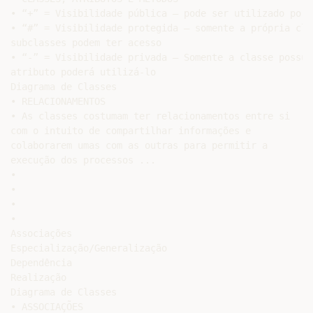
• “+” = Visibilidade pública – pode ser utilizado por 
• “#” = Visibilidade protegida – somente a própria cla
subclasses podem ter acesso

• “-” = Visibilidade privada – Somente a classe possuid
atributo poderá utilizá-lo

Diagrama de Classes

• RELACIONAMENTOS

• As classes costumam ter relacionamentos entre si

com o intuito de compartilhar informações e

colaborarem umas com as outras para permitir a

execução dos processos ...

•

•

•

•

Associações

Especialização/Generalização

Dependência

Realização

Diagrama de Classes

• ASSOCIAÇÕES
