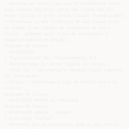
• Descreve um vínculo que ocorre normalmente entre

duas classes (binária),entre uma classe com ela

mesma (unária) e entre várias classes (ternária/Nária)

• Determinam-se que instâncias de uma classe estão

de alguma forma ligadas às instâncias de outra

classe – podendo haver troca de informações e

compartilhamento de métodos ...

Diagrama de Classes

• ASSOCIAÇÕES

• “Equivalência” dos relacionamentos E-R

• Representadas por Retas ligando as classes

• Setas () = representam a navegabilidade (sentido

das informações)

• Títulos = determinam o tipo de vínculo entre as

classes ...

Diagrama de Classes

• ASSOCIAÇÃO UNÁRIA ou reflexiva

Diagrama de Classes

• ASSOCIAÇÃO UNÁRIA - exemplo

• Associação “Chefia”

• Determina que um funcionário pode ou não chefiar
