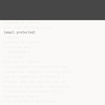
Diagrama de Classes

[email protected]
– 2014/1

Diagrama de Classes

• Diagrama mais

• IMPORTANTE e

• UTILIZADO

Diagrama de Classes

• Visa permitir a visualização das

classes que comporão o sistema junto

com os respectivos atributos e

métodos, bem como mostrar como as

classes se relacionam, complementam

e transmitem informações entre si ...

Diagrama de Classes

• Visão ESTÁTICA das classes
