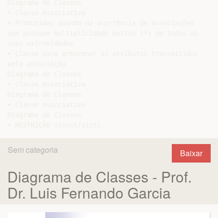
Diagrama de Classes

• Classe Associativa

• Produzidas quando da ocorrência de associações

que possuem multiplicidade muitos (*) em todas as

suas extremidades

• Classe para armazenar os atributos transmitidos

pela associação

Diagrama de Classes

• Classe Associativa

Diagrama de Classes

• Classe Associativa

Diagrama de Classes

Sem categoria
Baixar
Diagrama de Classes - Prof.
Dr. Luis Fernando Garcia