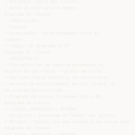
• Estrutura lógica das classes

• Serve de base para os demais ...

Diagrama de Classes

• Composto por:

• Classes

• Associações – Relacionamento entre as

classes

• “Idéia” do diagrama “E-R”

Diagrama de Classes

• PERSISTÊNCIA

• Visa preservar de maneira permanente os

objetos de uma classe – “gravar em disco”

• Nem toda classe é/precisa ser persistente ...

• Necessário explicitamente definir através de

um estereótipo/restrição ...

• Diagrama de classe  Esquema lógico BD

Diagrama de Classes

• CLASSES, ATRIBUTOS E MÉTODOS

• Atributos – Armazenam os “dados” dos objetos

• Métodos – Funções que uma instância da classe pode ex
Diagrama de Classes

• CLASSES, ATRIBUTOS E MÉTODOS
