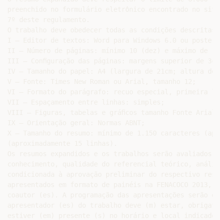
preenchido no formulário eletrônico encontrado no site
7º deste regulamento.

O trabalho deve obedecer todas as condições descritas 
I – Editor de textos: Word para Windows 6.0 ou posterio
II – Número de páginas: mínimo 10 (dez) e máximo de 15
III – Conﬁguração das páginas: margens superior de 3cm
IV – Tamanho do papel: A4 (largura de 21cm; altura de 
V – Fonte: Times New Roman ou Arial, tamanho 12;

VI – Formato do parágrafo: recuo especial, primeira li
VII – Espaçamento entre linhas: simples;

VIII – Figuras, tabelas e gráﬁcos tamanho Fonte Arial 1
IX – Orientação geral: Normas ABNT;

X – Tamanho do resumo: mínimo de 1.150 caracteres (apr
(aproximadamente 15 linhas).

Os resumos expandidos e os trabalhos serão avaliados q
conhecimento, qualidade do referencial teórico, anális
condicionada à aprovação preliminar do respectivo resu
apresentados em formato de painéis na FENACOCO 2013, e
coautor (es). A programação das apresentações serão di
apresentador (es) do trabalho deve (m) estar, obrigato
estiver (em) presente (s) no horário e local indicados