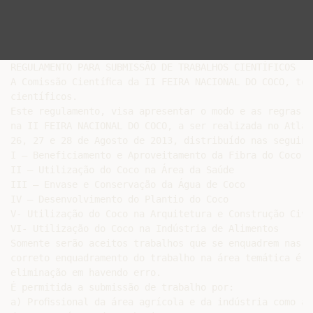
REGULAMENTO PARA SUBMISSÃO DE TRABALHOS CIENTÍFICOS

A Comissão Cientíﬁca da II FEIRA NACIONAL DO COCO, tor
científicos.

Este regulamento, visa apresentar o modo e as regras d
na II FEIRA NACIONAL DO COCO, a ser realizada no Atlân
26, 27 e 28 de Agosto de 2013, distribuído nas seguint
I – Beneficiamento e Aproveitamento da Fibra do Coco

II – Utilização do Coco na Área da Saúde

III – Envase e Conservação da Água de Coco

IV – Desenvolvimento do Plantio do Coco

V- Utilização do Coco na Arquitetura e Construção Civil
VI- Utilização do Coco na Indústria de Alimentos

Somente serão aceitos trabalhos que se enquadrem nas á
correto enquadramento do trabalho na área temática é d
eliminação em havendo erro.

É permitida a submissão de trabalho por:

a) Proﬁssional da área agrícola e da indústria como au