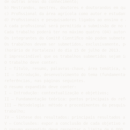
de outras áreas do conhecimento;

b) Mestrandos, mestres, doutores e doutorandos em qual
c) Proﬁssional da área agrícola como autor e estudante
d) Proﬁssionais e pesquisadores ligados ao ensino e à 
A cada proﬁssional será permitida a submissão de no má
Cada trabalho poderá ter no máximo quatro (04) autores
Os integrantes do Comitê Cientíﬁco não podem submeter 
Os trabalhos devem ser submetidos, exclusivamente, pel
(horário de Fortaleza) do dia 15 de julho de 2013.

É imprescindível que os trabalhos submetidos sejam iné
O trabalho deve conter:

I – Título, resumo, palavras-chave, área temática, na 
II – Introdução, desenvolvimento do tema (fundamentaçã
referências, nas páginas seguintes.

O resumo expandido deve conter:

I – Introdução: contextualização e objetivos;

II – Fundamentação teórica: pontos principais do refer
III – Metodologia: método e procedimentos da pesquisa,
trabalho;

IV – Síntese dos resultados: principais resultados alc
V – Conclusões: expor a conclusão de cada objetivo est
O resumo expandido deve respeitar o limite de 6.000 (s