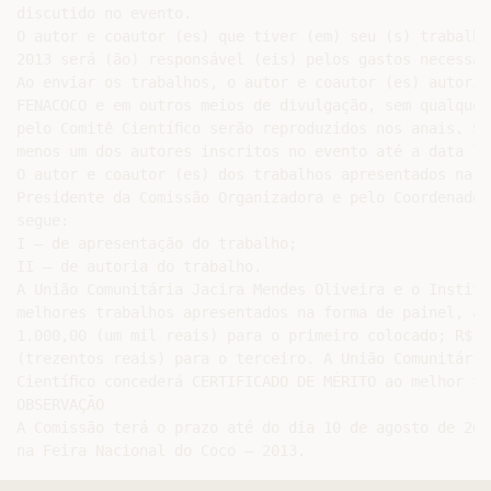
discutido no evento.

O autor e coautor (es) que tiver (em) seu (s) trabalho
2013 será (ão) responsável (eis) pelos gastos necessár
Ao enviar os trabalhos, o autor e coautor (es) autoriz
FENACOCO e em outros meios de divulgação, sem qualquer
pelo Comitê Cientíﬁco serão reproduzidos nos anais. So
menos um dos autores inscritos no evento até a data li
O autor e coautor (es) dos trabalhos apresentados nas 
Presidente da Comissão Organizadora e pelo Coordenador
segue:

I – de apresentação do trabalho;

II – de autoria do trabalho.

A União Comunitária Jacira Mendes Oliveira e o Institu
melhores trabalhos apresentados na forma de painel, a 
1.000,00 (um mil reais) para o primeiro colocado; R$ 5
(trezentos reais) para o terceiro. A União Comunitária
Cientíﬁco concederá CERTIFICADO DE MÉRITO ao melhor tr
OBSERVAÇÃO

A Comissão terá o prazo até do dia 10 de agosto de 201