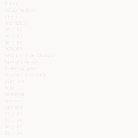
Palio

Palio Weekend

Siena

Uno Mille

96 / 00

96 / 00

98 / 00

7074055

Mecanismo de direção

Direção Manual

Steering gear

Caja de dirección

Fiat 147

Oggi

Panorama

Spazio

Fiorino

77 / 84

83 / 84

80 / 84

82 / 84
