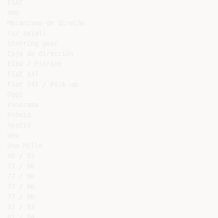
FIAT

ANO

Mecanismo de direção

(s/ axial)

Steering gear

Caja de dirección

Elba / Fiorino

Fiat 147

Fiat 147 / Pick up

Oggi

Panorama

Prêmio

Spazio

Uno

Uno Mille

80 / 93

77 / 86

77 / 86

77 / 86

77 / 86

92 / 93

82 / 84
