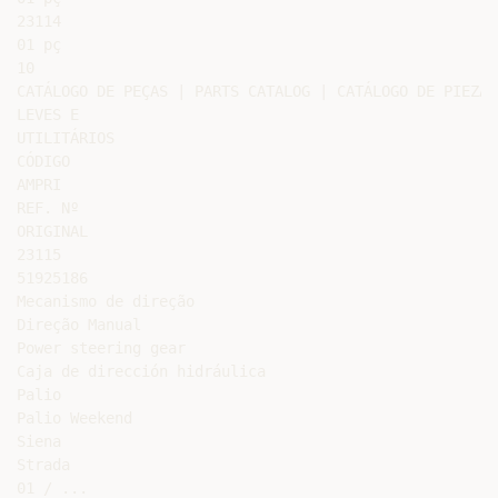
23114

01 pç

10

CATÁLOGO DE PEÇAS | PARTS CATALOG | CATÁLOGO DE PIEZAS

LEVES E

UTILITÁRIOS

CÓDIGO

AMPRI

REF. Nº

ORIGINAL

23115

51925186

Mecanismo de direção

Direção Manual

Power steering gear

Caja de dirección hidráulica

Palio

Palio Weekend

Siena

Strada

01 / ...
