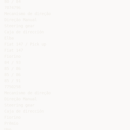
80 / 84

7074796

Mecanismo de direção

Direção Manual

Steering gear

Caja de dirección

Elba

Fiat 147 / Pick up

Fiat 147

Fiorino

84 / 93

85 / 86

85 / 86

85 / 91

7750258

Mecanismo de direção

Direção Manual

Steering gear

Caja de dirección

Fiorino

Prêmio

Uno
