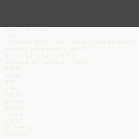
LEVES E UTILITÁRIOS

FIAT

CATÁLOGO DE PEÇAS | PARTS CATALOG | CATÁLOGO DE PIEZAS

Aplicação por Montadora e Veículo

Application by Maker and Model

Aplicación por Montadora y Modelo

PRODUTO

CÓDIGO

AMPRI

23009

REF. Nº

ORIGINAL

7074055

7750258

LEVES E

UTILITÁRIOS

DESCRIÇÃO
