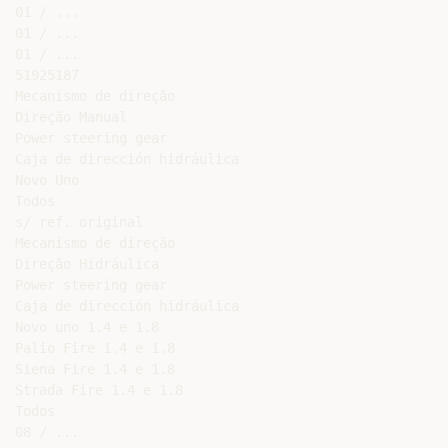
01 / ...

01 / ...

01 / ...

51925187

Mecanismo de direção

Direção Manual

Power steering gear

Caja de dirección hidráulica

Novo Uno

Todos

s/ ref. original

Mecanismo de direção

Direção Hidráulica

Power steering gear

Caja de dirección hidráulica

Novo uno 1.4 e 1.8

Palio Fire 1.4 e 1.8

Siena Fire 1.4 e 1.8

Strada Fire 1.4 e 1.8

Todos

08 / ...
