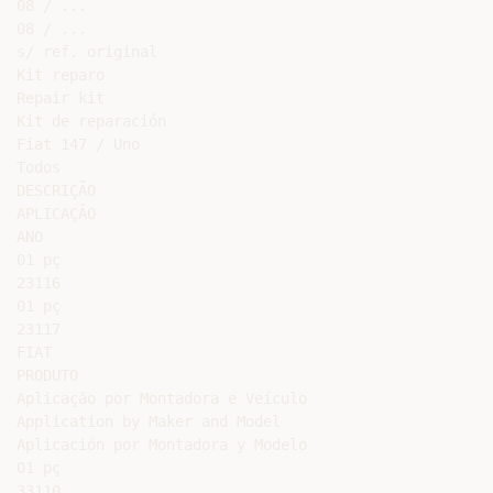
08 / ...

08 / ...

s/ ref. original

Kit reparo

Repair kit

Kit de reparación

Fiat 147 / Uno

Todos

DESCRIÇÃO

APLICAÇÃO

ANO

01 pç

23116

01 pç

23117

FIAT

PRODUTO

Aplicação por Montadora e Veículo

Application by Maker and Model

Aplicación por Montadora y Modelo

01 pç

33110
