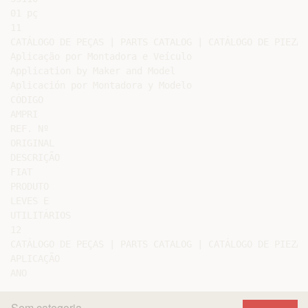
01 pç

11

CATÁLOGO DE PEÇAS | PARTS CATALOG | CATÁLOGO DE PIEZAS

Aplicação por Montadora e Veículo

Application by Maker and Model

Aplicación por Montadora y Modelo

CÓDIGO

AMPRI

REF. Nº

ORIGINAL

DESCRIÇÃO

FIAT

PRODUTO

LEVES E

UTILITÁRIOS

12

CATÁLOGO DE PEÇAS | PARTS CATALOG | CATÁLOGO DE PIEZAS

APLICAÇÃO

Sem categoria