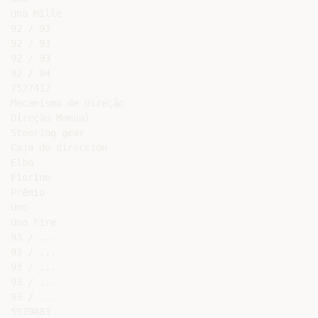
Uno Mille

92 / 93

92 / 93

92 / 93

92 / 04

7527412

Mecanismo de direção

Direção Manual

Steering gear

Caja de dirección

Elba

Fiorino

Prêmio

Uno

Uno Fire

93 / ...

93 / ...

93 / ...

93 / ...

93 / ...

5979883
