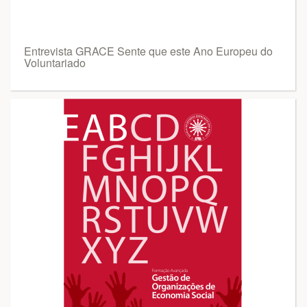
Entrevista GRACE Sente que este Ano Europeu do
Voluntariado