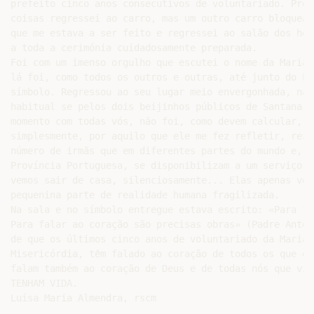
prefeito cinco anos consecutivos de voluntariado. Preo
coisas regressei ao carro, mas um outro carro bloquear
que me estava a ser feito e regressei ao salão dos hom
a toda a cerimónia cuidadosamente preparada.

Foi com um imenso orgulho que escutei o nome da Maria 
lá foi, como todos os outros e outras, até junto do Pr
símbolo. Regressou ao seu lugar meio envergonhada, não
habitual se pelos dois beijinhos públicos de Santana L
momento com todas vós, não foi, como devem calcular, p
simplesmente, por aquilo que ele me fez refletir, reza
número de irmãs que em diferentes partes do mundo e, n
Província Portuguesa, se disponibilizam a um serviço d
vemos sair de casa, silenciosamente... Elas apenas vêm
pequenina parte de realidade humana fragilizada.

Na sala e no símbolo entregue estava escrito: «Para fa
Para falar ao coração são precisas obras» (Padre Antón
de que os últimos cinco anos de voluntariado da Maria 
Misericórdia, têm falado ao coração de todos os que el
falam também ao coração de Deus e de todas nós que vie
TENHAM VIDA.
