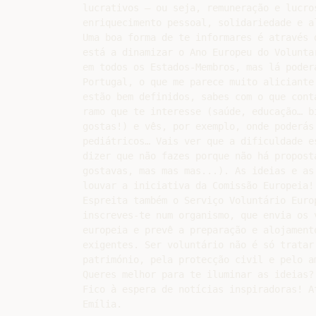
lucrativos – ou seja, remuneração e lucro
enriquecimento pessoal, solidariedade e al
Uma boa forma de te informares é através 
está a dinamizar o Ano Europeu do Volunta
em todos os Estados-Membros, mas lá poder
Portugal, o que me parece muito aliciante
estão bem definidos, sabes com o que cont
ramo que te interesse (saúde, educação… b
gostas!) e vês, por exemplo, onde poderás
pediátricos… Vais ver que a dificuldade e
dizer que não fazes porque não há propost
gostavas, mas mas mas...). As ideias e as
louvar a iniciativa da Comissão Europeia!

Espreita também o Serviço Voluntário Euro
inscreves-te num organismo, que envia os 
europeia e prevê a preparação e alojament
exigentes. Ser voluntário não é só tratar
património, pela protecção civil e pelo a
Queres melhor para te iluminar as ideias?

Fico à espera de notícias inspiradoras! At