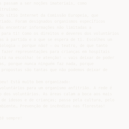
s passam a ser noções imateriais, como

truísmo.

do sítio Internet da Comissão Europeia, que

riado. Foram designados organismos específicos

ás encontrar informações não limitadas a

 para ti! Como os direitos e deveres dos voluntários

as à partida e o que se espera de ti. Escolhes um

iologia – porque não? – ou teatro, de que tanto

 fazer representações para crianças em hospitais

stá na escolha! (e atenção! – vais deixar de poder

as, porque nunca ninguém faz nada, porque

 propostas são tantas que não podemos deixar de

peu! Está muito bem organizado:

voluntários para um organismo anfitrião. A rede é

o dos voluntários. As áreas calam a boca aos mais

 de idosos e de crianças; passa pela cultura, pelo

mbiente… Prevenção de incêndios nas florestas!

é sempre!
