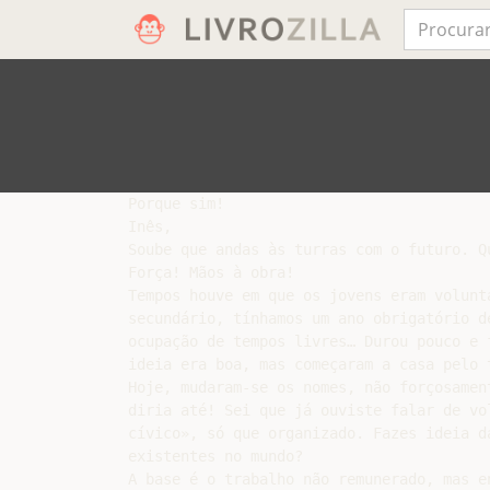
Porque sim!

Inês,

Soube que andas às turras com o futuro. Q
Força! Mãos à obra!

Tempos houve em que os jovens eram volunt
secundário, tínhamos um ano obrigatório d
ocupação de tempos livres… Durou pouco e 
ideia era boa, mas começaram a casa pelo t
Hoje, mudaram-se os nomes, não forçosamen
diria até! Sei que já ouviste falar de vo
cívico», só que organizado. Fazes ideia d
existentes no mundo?

A base é o trabalho não remunerado, mas e