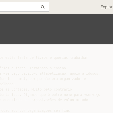
Explor
ue estás farta de livros e querias trabalhar.

ários à força. Terminado o ensino

e «serviço cívico»: alfabetização, apoio a idosos,

funcionou mal, porque não era organizado. A

elhado.

te as vontades. Muito pelo contrário,

luntariado. Digamos que é outro nome para «serviço

a quantidade de organizações de voluntariado

nquadrado por organizações sem fins
