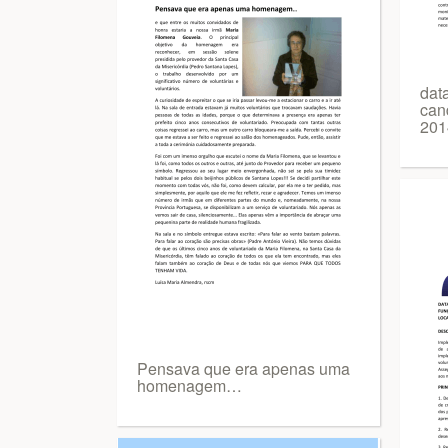
data
can
201
Pensava que era apenas uma
homenagem…