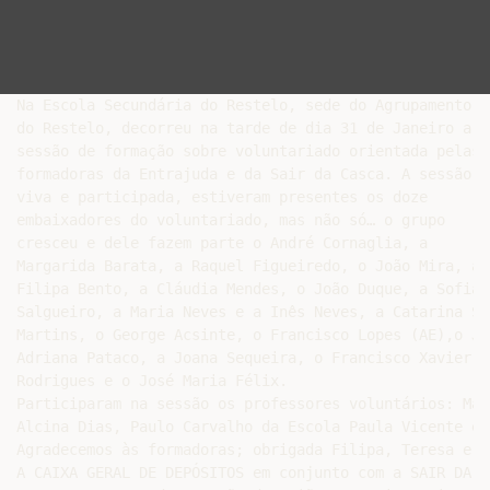
Na Escola Secundária do Restelo, sede do Agrupamento

do Restelo, decorreu na tarde de dia 31 de Janeiro a

sessão de formação sobre voluntariado orientada pelas

formadoras da Entrajuda e da Sair da Casca. A sessão fo
viva e participada, estiveram presentes os doze

embaixadores do voluntariado, mas não só… o grupo

cresceu e dele fazem parte o André Cornaglia, a

Margarida Barata, a Raquel Figueiredo, o João Mira, a

Filipa Bento, a Cláudia Mendes, o João Duque, a Sofia

Salgueiro, a Maria Neves e a Inês Neves, a Catarina Sa
Martins, o George Acsinte, o Francisco Lopes (AE),o Jo
Adriana Pataco, a Joana Sequeira, o Francisco Xavier, 
Rodrigues e o José Maria Félix.

Participaram na sessão os professores voluntários: Mar
Alcina Dias, Paulo Carvalho da Escola Paula Vicente e 
Agradecemos às formadoras; obrigada Filipa, Teresa e Va
A CAIXA GERAL DE DEPÓSITOS em conjunto com a SAIR DA C