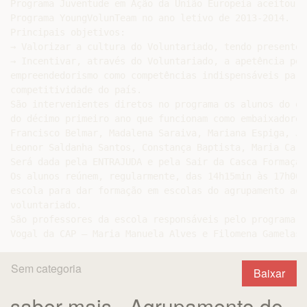
Programa Juventude em Ação da União Europeia aceitou a
Programa YoungVolunTeam no ano letivo de 2013-2014. (V
Principais objetivos:

→ Valorizar a cultura do Voluntariado, tendo presente 
→ Incentivar, através do Voluntariado, a apetência pel
empreendedorismo como competências indispensáveis para
competitividade do país.

São intervenientes diretos no programa os alunos do en
do décimo primeiro ano que funcionam como embaixadores
Francisco Belmar, Madalena Saraiva, Mariana Espiga, Jo
Leonor Saldanha Santos, Constança Baptista, Maria Carm
Será dada pela ENTRAJUDA e pela Sair da Casca Formação
Os alunos reúnem, regularmente, das 14h15min às 17h00 
escola para dar formação em escolas do agrupamento aos
voluntariado.

São professores da escola responsáveis pelo programa e
Sem categoria
Baixar
saber mais - Agrupamento de