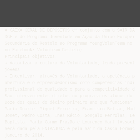
A CAIXA GERAL DE DEPÓSITOS em conjunto com a SAIR DA C
DGE e do Programa Juventude em Ação da União Europeia 
Secundária do Restelo ao Programa YoungVolunTeam no an
no Facebook: Volunteam Restelo)

Principais objetivos:

→ Valorizar a cultura do Voluntariado, tendo presente 
jovens

→ Incentivar, através do Voluntariado, a apetência pel
abertura e o empreendedorismo como competências indisp
profissional de qualidade e para a competitividade do p
São intervenientes diretos no programa os alunos do en
Doze dos quais do décimo primeiro ano que funcionam co
Maria Duarte, Miguel Ferreira, Francisco Belmar, Madal
Jonet, Pedro Costa, Inês Récio, Gonçalo Perrolas, Leon
Baptista, Maria Carmo Frazão e Lourenço Hart (Associaç
Será dada pela ENTRAJUDA e pela Sair da Casca Formação
janeiro de 2014.
