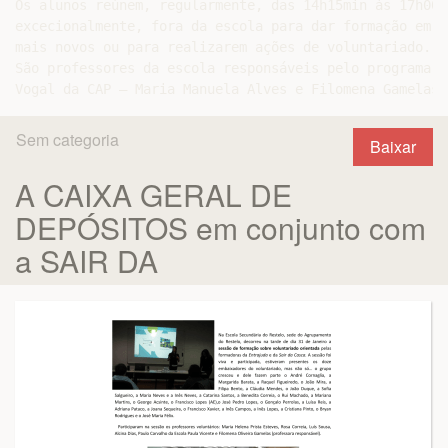
Os alunos reúnem, regularmente, das 14h15min às 17h00 
excecionalmente, fora da escola para dar formação em e
mais novos ou para realizarem ações de voluntariado.

São professores da escola responsáveis pelo programa e
Sem categoria
Baixar
A CAIXA GERAL DE
DEPÓSITOS em conjunto com
a SAIR DA