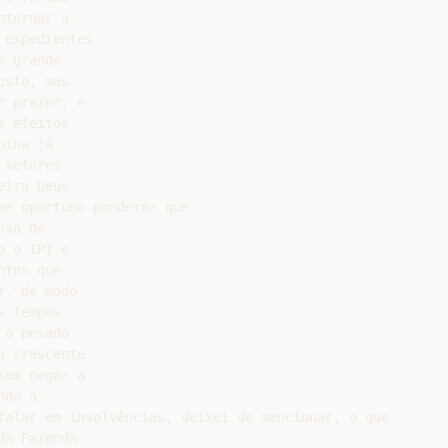
tornar a

expedientes

 grande

sto, mas

 prazer, e

 efeitos

ina já

setores

ira Deus

e oportuno ponderar que

sa de

 o IPI e

tos que

, de modo

 tempos

o pesado

 crescente

em negar a

do a

falar em insolvências, deixei de mencionar, o que

a Fazenda
