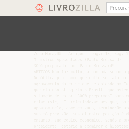
Zero Hora/RS - Artigos - pág.: 13, Seg, 11
Ministros Aposentados (Paulo Brossard)

300% preparado, por Paulo Brossard*

ARTIGOS Não faz muito, a honrada senhora p
República proclamou que muito se fala no

agravamento da crise que se estende na Eur
que ela não atingiria o Brasil, que ostent
situação de estar “300% preparado” para en
crise (sic). E, referindo-se aos que, ao s
apostam nela, como em 2008, terminarão ama
sua má previsão. Sua olímpica posição é ab
entanto, sua equipe econômica, senão a pró
presidente, estaria a examinar a hipótese 