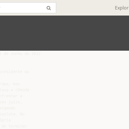
Explor
 de Junho de 2012

residente da

opa, mas

ava a cômoda

frentar a

eu juízo,

rgando

soluta. No

pria

de terminar
