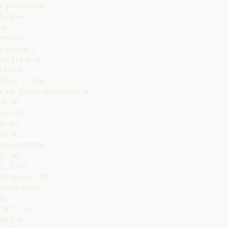
 projetado

acável

a

endar

 conta o

estre e o

sse a

ado, o que

 de longe questiono a

m me

e não

o os

o ao

rescimento

, em

. Esse

o que se dê,

anto mais

l

mais. O

DES a
