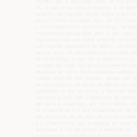
estimar que o resultado anual do PIB possa
2%, o que seria nada brilhante. É verdade 
ministro da Fazenda saltou sobre o mofino 
prever, olhos cerrados, que, no já trimest
o crescimento será extraordinário, de modo
crescimento consagrador para o ano inteiro
caprichosa que nem todos admitem. Voltand
que segundo mapeamento do BNDES, nos próxi
quatro anos, os investimentos privados dec
R$ 35 bilhões, o que não é auspicioso. E, 
apregoe que tudo vai maravilhosamente bem,
empresas de vulto estão adotando medidas q
tempos adversos são tomadas. Assim, por ex
em consequência da queda de 20% no mercado
caminhões no ano em curso, a Mercedes-Benz
concluiu acordo com o Sindicato de Metalúr
ABC para a suspensão, por cinco meses, do 
de trabalho de 1,5 mil trabalhadores de su
ABC paulista. Em 50 anos de sua atividade 
é a primeira vez que a empresa se serve de
mecanismo a fim de evitar a demissão de

funcionários, notando-se que já recorrera 