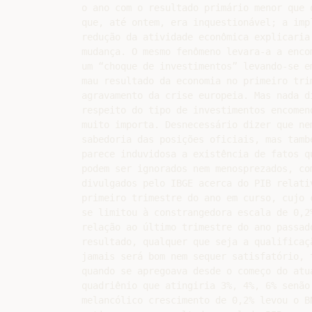
o ano com o resultado primário menor que o
que, até ontem, era inquestionável; a impl
redução da atividade econômica explicaria 
mudança. O mesmo fenômeno levara-a a encom
um “choque de investimentos” levando-se em
mau resultado da economia no primeiro trim
agravamento da crise europeia. Mas nada di
respeito do tipo de investimentos encomend
muito importa. Desnecessário dizer que nem
sabedoria das posições oficiais, mas també
parece induvidosa a existência de fatos qu
podem ser ignorados nem menosprezados, com
divulgados pelo IBGE acerca do PIB relativ
primeiro trimestre do ano em curso, cujo c
se limitou à constrangedora escala de 0,2%
relação ao último trimestre do ano passado
resultado, qualquer que seja a qualificaçã
jamais será bom nem sequer satisfatório, t
quando se apregoava desde o começo do atua
quadriênio que atingiria 3%, 4%, 6% senão 
melancólico crescimento de 0,2% levou o BN