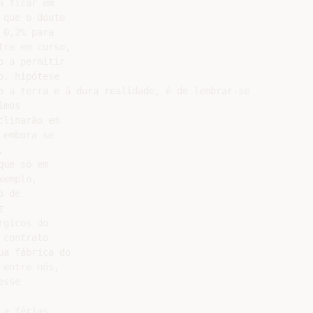
 ficar em

que o douto

0,2% para

re em curso,

 a permitir

, hipótese

o a terra e à dura realidade, é de lembrar-se

mos

linarão em

embora se



ue só em

emplo,

 de



gicos do

contrato

a fábrica do

entre nós,

sse

a férias
