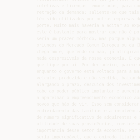
coletivas e licenças remuneradas, para con
retração da demanda; saliente-se que tais 
têm sido utilizados por outras empresas de
porte. Muito mais haveria a aditar ao expo
este é bastante para mostrar que não é por
seria um prazer mórbido, mas porque alguns
oriundos do Mercado Comum Europeu ou da Ch
chegaram e, querendo ou não, já atingiram 
nada desprezíveis da nossa economia. E que
que fique por aí. Por derradeiro, parece-m
enquanto o governo está voltado para a mas
veículos produzida e não vendida, baixando
alargando o prazo, descuida dos investimen
cabe ao poder público implantar e aumentar
a aparelhar o empreendimento econômico aos
novos que hão de vir. Isso sem considerar 
endividamento das famílias e a insolvência
de número significativo de adquirentes e s
utilidade de suas providências, consideran
importância desse setor da economia. Por 
seria imperdoável, que o onímodo titular d