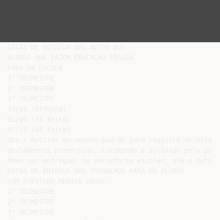
DATAS DE ENTREGA DAS NOTAS DOS

ALUNOS QUE FAZEM EDUCAÇÃO FÍSICA

FORA DA ESCOLA

1° TRIMESTRE

2° TRIMESTRE

3° TRIMESTRE

15/05 (6ªfeira)

01/09 (3ª feira)

07/11 (6ª feira)

Obs.: Retirar documento-padrão para registro de nota e
devidamente preenchido, carimbado e assinado pelo prof
deve ser entregue, na secretaria escolar, até a data ac
DATAS DE ENTREGA DOS TRABALHOS PARA OS ALUNOS

COM ATESTADO MÉDICO ANUAL

1° TRIMESTRE

2° TRIMESTRE

3° TRIMESTRE
