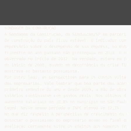
SONDAGEM DA CONSTRUÇÃO

A Sondagem da Construção, do Sinduscon/SP em parceria 
de construção do país ficou estável. O indicador conti
empresário sobre o desempenho de sua empresa, no entan
trimestre do ano passado não prosseguiu em 2013. O mes
observado no início de 2012. Na verdade, estava em fev
do início de 2009, quando em decorrência da crise fina
mostrava-se bastante pessimista.

Por outro lado, as perspectivas para os custos voltara
dos empresários. Vale lembrar que boa parte dos acordo
primeiro semestre do ano e desde 2009, a mão de obra t
salários continuaram com ganhos reais. Nos últimos doi
aumentos salariais de 18,8% no município de São Paulo 
Caged. Nesse mesmo período o INPC elevou-se 12,7%.

No que diz respeito à perspectiva de crescimento da ec
detectar o pessimismo do empresário mesmo no final do 
avaliação certamente sofre os efeitos dos números frac