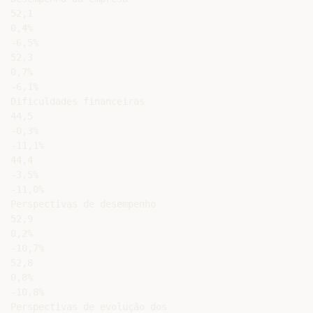
52,1

0,4%

-6,5%

52,3

0,7%

-6,1%

Dificuldades financeiras

44,5

-0,3%

-11,1%

44,4

-3,5%

-11,0%

Perspectivas de desempenho

52,9

0,2%

-10,7%

52,8

0,8%

-10,8%

Perspectivas de evolução dos
