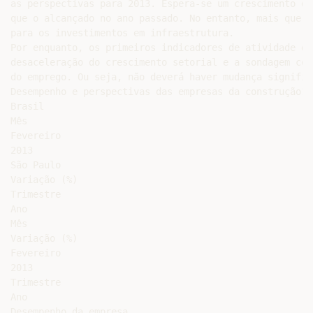
as perspectivas para 2013. Espera-se um crescimento de
que o alcançado no ano passado. No entanto, mais que o
para os investimentos em infraestrutura.

Por enquanto, os primeiros indicadores de atividade da
desaceleração do crescimento setorial e a sondagem cor
do emprego. Ou seja, não deverá haver mudança signific
Desempenho e perspectivas das empresas da construção1

Brasil

Mês

Fevereiro

2013

São Paulo

Variação (%)

Trimestre

Ano

Mês

Variação (%)

Fevereiro

2013

Trimestre

Ano

Desempenho da empresa
