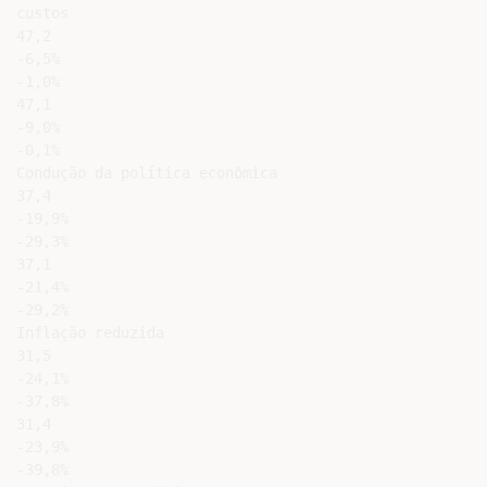
custos

47,2

-6,5%

-1,0%

47,1

-9,0%

-0,1%

Condução da política econômica

37,4

-19,9%

-29,3%

37,1

-21,4%

-29,2%

Inflação reduzida

31,5

-24,1%

-37,8%

31,4

-23,9%

-39,8%
