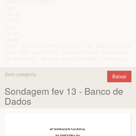
Crescimento econômico

38,6

-10,3%

-21,6%

38,9

-11,2%

-20,6%

Fonte: SindusCon-SP/FGV Projetos. 1Os dados apresentad
valor “50” como centro. Isso quer dizer que valores ab
Sem categoria
Baixar
Sondagem fev 13 - Banco de
Dados