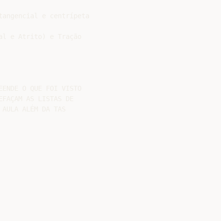
angencial e centrípeta

l e Atrito) e Tração

ENDE O QUE FOI VISTO

FAÇAM AS LISTAS DE

AULA ALÉM DA TAS
