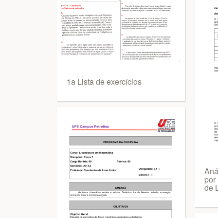
1a Lista de exercícios
Aná
por
de 