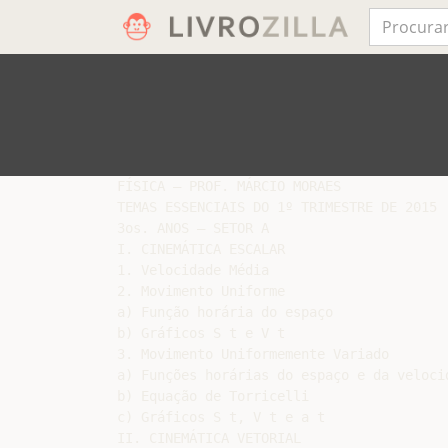
FÍSICA – PROF. MÁRCIO MORAES

TEMAS ESSENCIAIS DO 1º TRIMESTRE DE 2015

3os. ANOS – SETOR A

I. CINEMÁTICA ESCALAR

1. Velocidade Média

2. Movimento Uniforme

a) Função horária do espaço

b) Gráficos S t e V t

3. Movimento Uniformemente Variado

a) Funções horárias do espaço e da velocid
b) Equação de Torricelli

c) Gráficos S t, V t e a t

II. CINEMÁTICA VETORIAL
