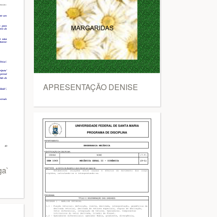
APRESENTAÇÃO DENISE
ga`