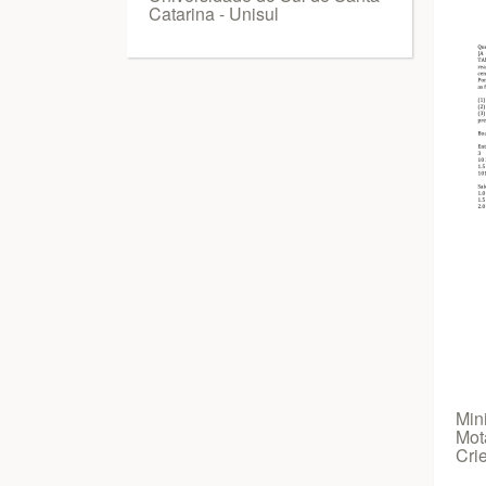
Catarina - Unisul
Mini
Mot
Cri