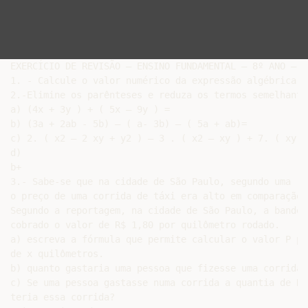
EXERCÍCIO DE REVISÃO – ENSINO FUNDAMENTAL – 8º ANO – A
1. - Calcule o valor numérico da expressão algébrica 2
2.-Elimine os parênteses e reduza os termos semelhantes
a) (4x + 3y ) + ( 5x – 9y ) =

b) (3a + 2ab - 5b) – ( a- 3b) – ( 5a + ab)=

c) 2. ( x2 – 2 xy + y2 ) – 3 . ( x2 – xy ) + 7. ( xy – 
d)

b+

3.- Sabe-se que na cidade de São Paulo, segundo uma re
o preço de uma corrida de táxi era alto em comparação 
Segundo a reportagem, na cidade de São Paulo, a bandei
cobrado o valor de R$ 1,80 por quilômetro rodado.

a) escreva a fórmula que permite calcular o valor P pa
de x quilômetros.

b) quanto gastaria uma pessoa que fizesse uma corrida 
c) Se uma pessoa gastasse numa corrida a quantia de R$
teria essa corrida?
