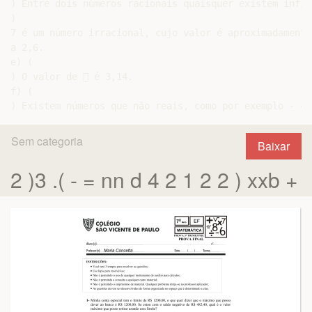
) Entre dois números racionais quaisquer existem infin
)

7 é um número irracional, cujo valor é aproximadamente
a 2,6.

e) (

) O valor de  é 3,14.

f) (

Sem categoria
Baixar
2 )3 .( - = nn d 4 2 1 2 2 ) xxb +