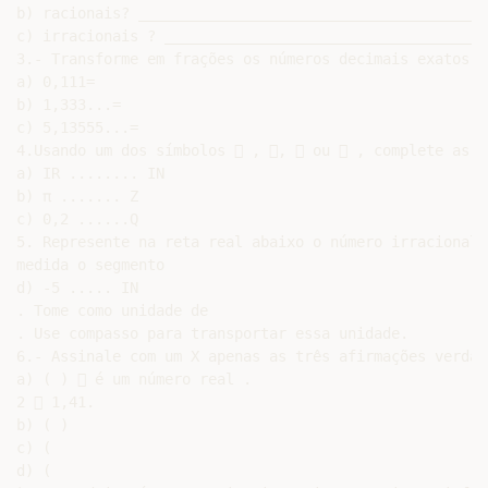
b) racionais? ________________________________________

c) irracionais ? _____________________________________

3.- Transforme em frações os números decimais exatos e
a) 0,111=

b) 1,333...=

c) 5,13555...=

4.Usando um dos símbolos  , ,  ou  , complete as s
a) IR ........ IN

b) π ....... Z

c) 0,2 ......Q

5. Represente na reta real abaixo o número irracional

medida o segmento

d) -5 ..... IN

. Tome como unidade de

. Use compasso para transportar essa unidade.

6.- Assinale com um X apenas as três afirmações verdade
a) ( )  é um número real .

2  1,41.

b) ( )

c) (

d) (
