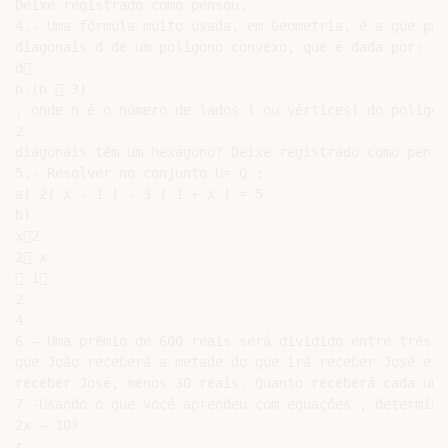
Deixe registrado como pensou.

4.- Uma fórmula muito usada, em Geometria, é a que per
diagonais d de um polígono convexo, que é dada por:

d

n.(n  3)

, onde n é o número de lados ( ou vértices) do polígon
2

diagonais têm um hexágono? Deixe registrado como pensou
5.- Resolver no conjunto U= Q :

a) 2( x - 1 ) - 3 ( 1 + x ) = 5

b)

x2

2 x

 1

2

4

6 – Uma prêmio de 600 reais será dividido entre três i
que João receberá a metade do que irá receber José e M
receber José, menos 30 reais. Quanto receberá cada um 
7.-Usando o que você aprendeu com equações , determine 
2x – 10º

r
