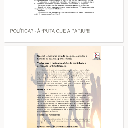
POLÍTICA? - À “PUTA QUE A PARIU”!!!