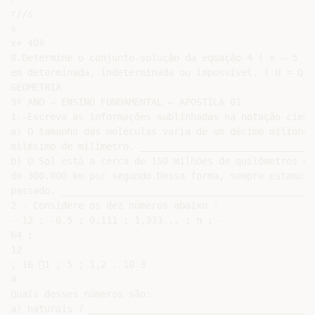
r//s

s

x+ 40º

8.Determine o conjunto-solução da equação 4 ( x – 5 ) 
em determinada, indeterminada ou impossível. ( U = Q )

GEOMETRIA

9º ANO – ENSINO FUNDAMENTAL – APOSTILA 01

1.-Escreva as informações sublinhadas na notação cientí
a) O tamanho das moléculas varia de um décimo milionés
milésimo de milímetro. ________________________________
b) O Sol está a cerca de 150 milhões de quilômetros da
de 300.000 km por segundo.Dessa forma, sempre estamos 
passado. _____________________________________________
2.- Considere os dez números abaixo :

- 12 ; -0,5 ; 0,111 ; 1,333... ; π ; -

64 ;

12

; 16 1 ; 5 ; 1,2 . 10 3

4

Quais desses números são:

a) naturais ? ________________________________________
