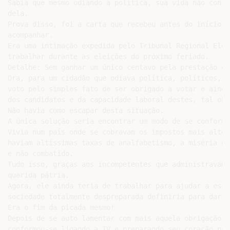
Sabia que mesmo odiando a política, sua vida não conse
dela.

Prova disso, foi a carta que recebeu antes do início d
acompanhar.

Era uma intimação expedida pelo Tribunal Regional Elei
trabalhar durante as eleições do próximo feriado.

Detalhe: Sem ganhar um único centavo pela prestação do
Ora, para um cidadão que odiava política, políticos, f
voto pelo simples fato de ser obrigado a votar e ainda
dos candidatos e da capacidade laboral destes, tal obr
Não havia como escapar desta situação.

A única solução seria encontrar um modo de se conformar
Vivia num país onde se cobravam os impostos mais altos
haviam altíssimas taxas de analfabetismo, a miséria er
e não combatido.

Tudo isso, graças aos incompetentes que administravam 
querida pátria.

Agora, ele ainda teria de trabalhar para ajudar a esco
sociedade totalmente despreparada definiria para dar c
Era o fim da picada mesmo!

Depois de se auto lamentar com mais aquela obrigação q
conformou-se ligando a TV e preparando seu coração par