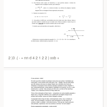
2 )3 .( - = nn d 4 2 1 2 2 ) xxb +