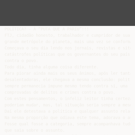
POLÍTICA? - À “PUTA QUE A PARIU”!!!

FTJ, cidadão honesto, trabalhador e cumpridor de suas 
grande metrópole do planeta, mais uma vez se conformava
Começava o seu dia lendo nos jornais, revistas e sites
catástrofes políticas que os governantes do seu país n
contra o povo.

Todo dia, tinha alguma coisa diferente.

Para piorar ainda mais os seus ânimos, após ler tantas
desalentadoras, ele chegava a mesma conclusão: politiq
sempre permanecia impune mesmo tendo contra si, uma lo
comprovadas de delitos e crimes contra o povo.

Com estes pensamentos, o infeliz leitor tinha certeza 
poderiam mudar, mas, tal situação seria sempre a mesma.
Daí ele detestava a política e qualquer assunto relaci
Na mesma proporção que odiava este tema, adorava o aut
Fosse qual fosse a categoria, sempre acompanhava tudo 
que saia sobre o assunto.
