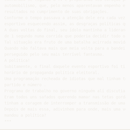
automobilismo, que, pelo menos aparentavam empenho e a
resultados no cumprimento de suas obrigações.

Conforme o tempo passava a atenção dele era cada vez m
esportivo esquecendo assim, as desgraças políticas que
A duas voltas do final, seu ídolo mantinha a liderança
de 1 segundo numa corrida que poderia decidir todo o c
Tal situação era fruto de uma batalha acirrada movida 
Quando não faltava mais que meia volta para a bandeira
perseguido pelo seu mais terrível fantasma.

A política!

Subitamente, o final daquele evento esportivo foi tira
horário de propaganda política eleitoral.

Uma programação recheada de idiotas que mal tinham tem
partido e número .

Programa de trabalho no governo ninguém alí discutia o
Eram todos uns safados querendo mamar nas tetas gordas
tinham a coragem de interromper a transmissão de uma i
Depois de mais essa, adivinhem para onde, mais uma vez
mandou a política?
