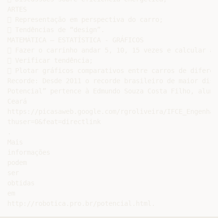
ARTES

 Representação em perspectiva do carro;

 Tendências de “design”.

MATEMÁTICA – ESTATÍSTICA - GRÁFICOS

 Fazer o carrinho andar 5, 10, 15 vezes e calcular a 
 Verificar tendência;

 Plotar gráficos comparativos entre carros de diferen
Recorde: Desde 2011 o recorde brasileiro de maior dist
Potencial” pertence à Edmundo Souza Costa Filho, aluno
Ceará

https://picasaweb.google.com/rgroliveira/IFCE_Engenhar
thuser=0&feat=directlink

.

Mais

informações

podem

ser

obtidas

em
