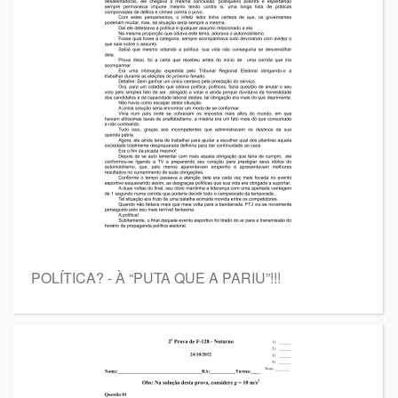
POLÍTICA? - À “PUTA QUE A PARIU”!!!