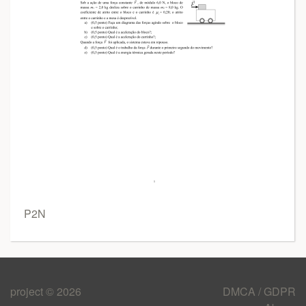
P2N
project © 2026
DMCA / GDPR