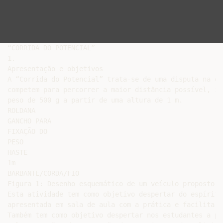
“CORRIDA DO POTENCIAL”

1.

Apresentação e objetivos

A “Corrida do Potencial” trata-se de uma disputa na qu
competem para percorrer a maior distância possível, im
peso de 500 g a partir de uma altura de 1 m.

ROLDANA

GANCHO PARA

FIXAÇÃO DO

PESO

HASTE

1m

BARBANTE/CORDA/FIO

Figura 1: Desenho esquemático de um veículo proposto.

Esta atividade tem como objetivo despertar do espírito
apresentada em sala de aula com a prática e facilitar 
Também tem como objetivo despertar nos estudantes a pe