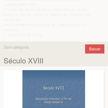
(conservadorismo);

Criação da Santa Aliança: exército de ajuda

mútua a fim de conter o avanço do liberalismo

na Europa;

Posicionamento contrário às emancipações na

América.

Sem categoria
Baixar
Século XVIII