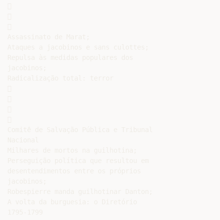






Assassinato de Marat;

Ataques a jacobinos e sans culottes;

Repulsa às medidas populares dos

jacobinos;

Radicalização total: terror









Comitê de Salvação Pública e Tribunal

Nacional

Milhares de mortos na guilhotina;

Perseguição política que resultou em

desentendimentos entre os próprios

jacobinos;

Robespierre manda guilhotinar Danton;

A volta da burguesia: o Diretório

1795-1799
