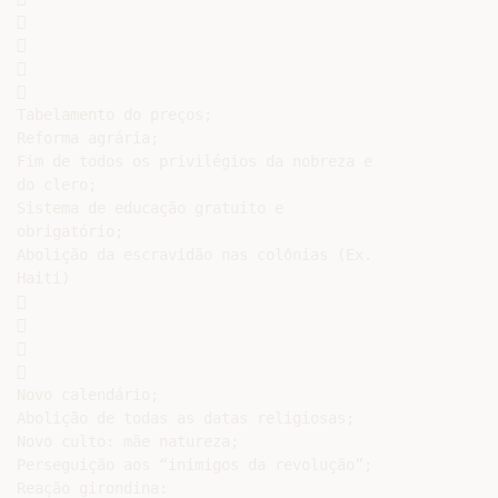








Tabelamento do preços;

Reforma agrária;

Fim de todos os privilégios da nobreza e

do clero;

Sistema de educação gratuito e

obrigatório;

Abolição da escravidão nas colônias (Ex.

Haiti)









Novo calendário;

Abolição de todas as datas religiosas;

Novo culto: mãe natureza;

Perseguição aos “inimigos da revolução”;

Reação girondina:
