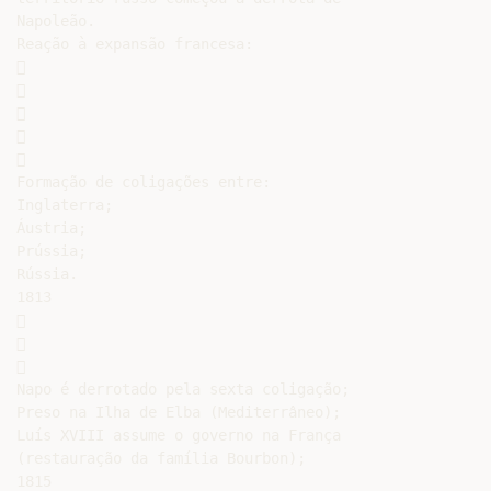
Napoleão.

Reação à expansão francesa:











Formação de coligações entre:

Inglaterra;

Áustria;

Prússia;

Rússia.

1813







Napo é derrotado pela sexta coligação;

Preso na Ilha de Elba (Mediterrâneo);

Luís XVIII assume o governo na França

(restauração da família Bourbon);

1815
