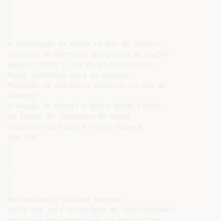








A instalação da Corte no Rio de Janeiro

resultou na abertura dos portos às nações

amigas (1808) = fim do pacto colonial;

Maior autonomia para os colonos;

Mudanças na estrutura cultural no Rio de

Janeiro;

Elevação do Brasil a Reino Unido (1815)

em função do Congresso de Viena

Congresso de Viena e Santa Aliança

cap. 24











Reorganização do mapa europeu;

Volta dos reis (princípio de legitimidade);

Tentativa de restauração do absolutismo
