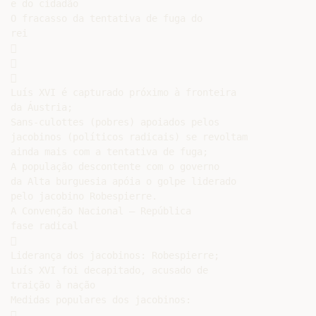
e do cidadão

O fracasso da tentativa de fuga do

rei







Luís XVI é capturado próximo à fronteira

da Áustria;

Sans-culottes (pobres) apoiados pelos

jacobinos (políticos radicais) se revoltam

ainda mais com a tentativa de fuga;

A população descontente com o governo

da Alta burguesia apóia o golpe liderado

pelo jacobino Robespierre.

A Convenção Nacional – República

fase radical



Liderança dos jacobinos: Robespierre;

Luís XVI foi decapitado, acusado de

traição à nação

Medidas populares dos jacobinos:


