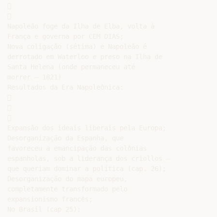




Napoleão foge da Ilha de Elba, volta à

França e governa por CEM DIAS;

Nova coligação (sétima) e Napoleão é

derrotado em Waterloo e preso na Ilha de

Santa Helena (onde permaneceu até

morrer – 1821)

Resultados da Era Napoleônica:







Expansão dos ideais liberais pela Europa;

Desorganização da Espanha, que

favoreceu a emancipação das colônias

espanholas, sob a liderança dos criollos –

que queriam dominar a política (cap. 26);

Desorganização do mapa europeu,

completamente transformado pelo

expansionismo francês;

No Brasil (cap 25):
