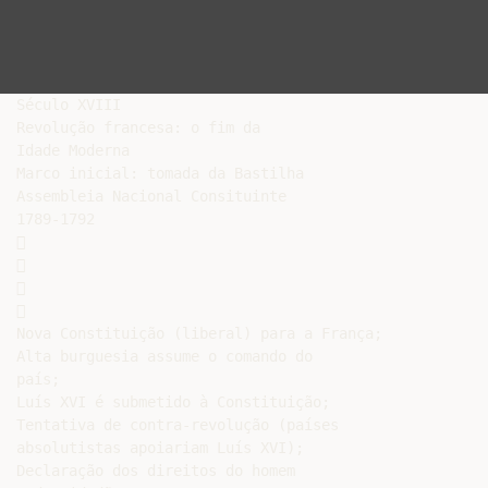
Século XVIII

Revolução francesa: o fim da

Idade Moderna

Marco inicial: tomada da Bastilha

Assembleia Nacional Consituinte

1789-1792









Nova Constituição (liberal) para a França;

Alta burguesia assume o comando do

país;

Luís XVI é submetido à Constituição;

Tentativa de contra-revolução (países

absolutistas apoiariam Luís XVI);

Declaração dos direitos do homem
