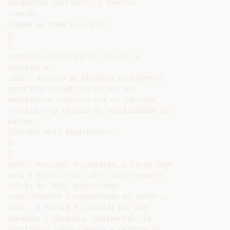
Conquistas militares: o Império

francês

Ataque ao poderio inglês





Tentativa frustrada de invasão à

Inglaterra;

1806 – decreto do Bloqueio Continental,

ameaçando invadir as nações que

mantivessem comércio com os ingleses

(ferindo o princípio de legitimidade dos

países)

Invasões mais importantes:





1807 – Portugal é invadida, a Corte foge

para o Brasil (cap. 25), onde chega no

início de 1808, modificando

completamente a organização da colônia;

1812 – a Rússia é invadida por não

obedecer o bloqueio continental. Em

território russo começou a derrota de
