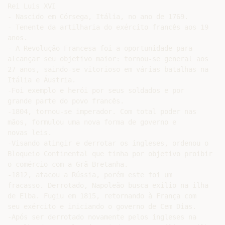
Rei Luis XVI

- Nascido em Córsega, Itália, no ano de 1769.

- Tenente da artilharia do exército francês aos 19

anos.

- A Revolução Francesa foi a oportunidade para

alcançar seu objetivo maior: tornou-se general aos

27 anos, saindo-se vitorioso em várias batalhas na

Itália e Áustria.

-Foi exemplo e herói por seus soldados e por

grande parte do povo francês.

-1804, tornou-se imperador. Com total poder nas

mãos, formulou uma nova forma de governo e

novas leis.

-Visando atingir e derrotar os ingleses, ordenou o

Bloqueio Continental que tinha por objetivo proibir

o comércio com a Grã-Bretanha.

-1812, atacou a Rússia, porém este foi um

fracasso. Derrotado, Napoleão busca exílio na ilha

de Elba. Fugiu em 1815, retornando à França com

seu exército e iniciando o governo de Cem Dias.

-Após ser derrotado novamente pelos ingleses na
