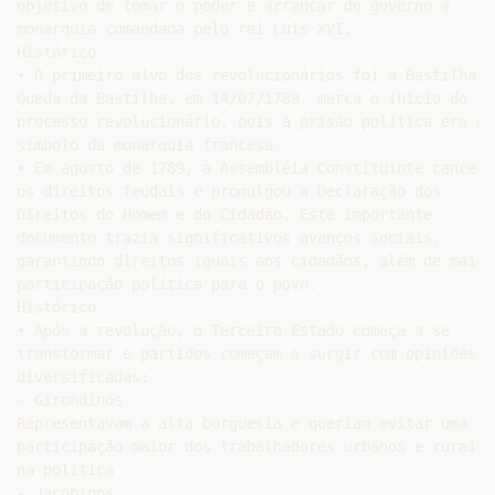
objetivo de tomar o poder e arrancar do governo a

monarquia comandada pelo rei Luis XVI.

Histórico

• O primeiro alvo dos revolucionários foi a Bastilha. A
Queda da Bastilha, em 14/07/1789, marca o início do

processo revolucionário, pois a prisão política era o

símbolo da monarquia francesa.

• Em agosto de 1789, a Assembléia Constituinte cancelou
os direitos feudais e promulgou a Declaração dos

Direitos do Homem e do Cidadão. Este importante

documento trazia significativos avanços sociais,

garantindo direitos iguais aos cidadãos, além de maior

participação política para o povo.

Histórico

• Após a revolução, o Terceiro Estado começa a se

transformar e partidos começam a surgir com opiniões

diversificadas:

- Girondinos

Representavam a alta burguesia e queriam evitar uma

participação maior dos trabalhadores urbanos e rurais

na política

- Jacobinos
