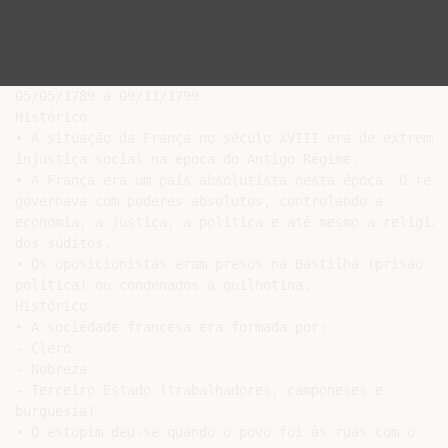
05/05/1789 a 09/11/1799

Histórico

• A situação da França no século XVIII era de extrema

injustiça social na época do Antigo Regime.

• A França era um país absolutista nesta época. O rei

governava com poderes absolutos, controlando a

economia, a justiça, a política e até mesmo a religião

dos súditos.

• Os oposicionistas eram presos na Bastilha (prisão

política) ou condenados à guilhotina.

Histórico

• A sociedade francesa era formada por:

- Clero

- Nobreza

- Terceiro Estado (trabalhadores, camponeses e

burguesia)

• O estopim deu-se quando o povo foi às ruas com o
