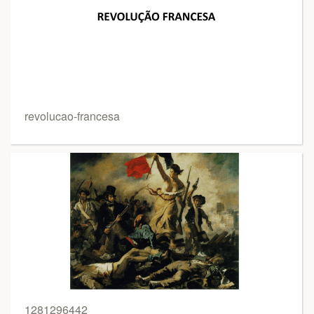
revolucao-francesa
1281296442