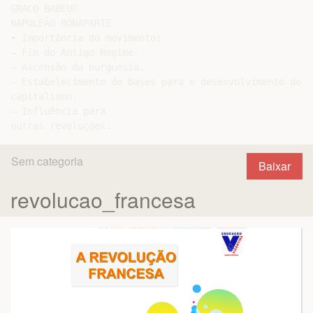
GRACO BABEUF

NAPOLEÃO BONAPARTE

• Importância do movimento:

– Fim do Antigo Regime.

– Ascensão da burguesia.

– Estabelecimento de bases para o desenvolvimento do

capitalismo.

– Influência para

Sem categoria
Baixar
revolucao_francesa