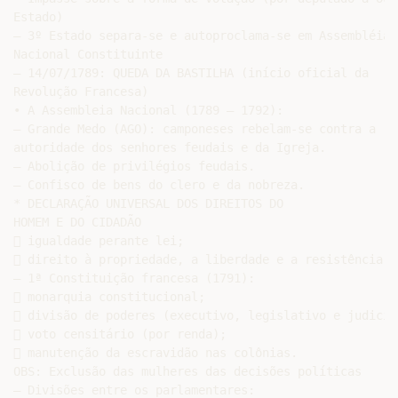
Estado)

– 3º Estado separa-se e autoproclama-se em Assembléia

Nacional Constituinte

– 14/07/1789: QUEDA DA BASTILHA (início oficial da

Revolução Francesa)

• A Assembleia Nacional (1789 – 1792):

– Grande Medo (AGO): camponeses rebelam-se contra a

autoridade dos senhores feudais e da Igreja.

– Abolição de privilégios feudais.

– Confisco de bens do clero e da nobreza.

* DECLARAÇÃO UNIVERSAL DOS DIREITOS DO

HOMEM E DO CIDADÃO

 igualdade perante lei;

 direito à propriedade, a liberdade e a resistência à
– 1ª Constituição francesa (1791):

 monarquia constitucional;

 divisão de poderes (executivo, legislativo e judiciár
 voto censitário (por renda);

 manutenção da escravidão nas colônias.

OBS: Exclusão das mulheres das decisões políticas

– Divisões entre os parlamentares:
