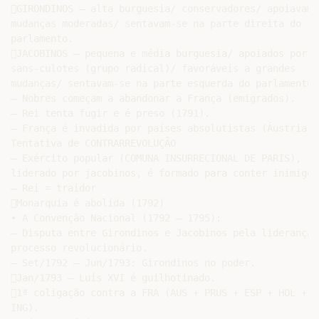
GIRONDINOS – alta burguesia/ conservadores/ apoiavam

mudanças moderadas/ sentavam-se na parte direita do

parlamento.

JACOBINOS – pequena e média burguesia/ apoiados por

sans-culotes (grupo radical)/ favoráveis a grandes

mudanças/ sentavam-se na parte esquerda do parlamento.

– Nobres começam a abandonar a França (emigrados).

– Rei tenta fugir e é preso (1791).

– França é invadida por países absolutistas (Áustria e
Tentativa de CONTRARREVOLUÇÃO

– Exército popular (COMUNA INSURRECIONAL DE PARIS),

liderado por jacobinos, é formado para conter inimigos.
– Rei = traidor

Monarquia é abolida (1792)

• A Convenção Nacional (1792 – 1795):

– Disputa entre Girondinos e Jacobinos pela liderança d
processo revolucionário.

– Set/1792 – Jun/1793: Girondinos no poder.

Jan/1793 – Luís XVI é guilhotinado.

1ª coligação contra a FRA (AUS + PRUS + ESP + HOL +

ING).
