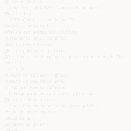
Crise econômica.

– Jun/1793 – Jul/1794: Jacobinos no poder.

Radicalismo.

- 1793: Constituição do Ano II

sufrágio universal

fim da escravidão nas colônias.

Calendário Revolucionário.

Lei do Preço Máximo.

Ensino público e gratuito.

Confisco e venda (preços populares) de bens da Igreja 
nobreza.

- O TERROR

Comitê de Salvação Pública

Comitê de Segurança Geral

Tribunais Revolucionários

- Divergências entre líderes jacobinos.

Danton x Robespierre

- Abuso das execuções e das perseguições!

Perda de apoio popular

ROBESPIERRE

Desgaste do governo.

DANTON
