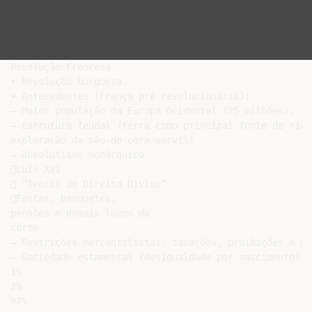
Revolução Francesa

• Revolução burguesa.

• Antecedentes (França pré-revolucionária):

– Maior população da Europa Ocidental (25 milhões).

– Estrutura feudal (terra como principal fonte de rique
exploração da mão-de-obra servil)

– Absolutismo monárquico

Luís XVI

 “Teoria do Direito Divino”

Festas, banquetes,

pensões e demais luxos da

côrte

– Restrições mercantilistas: taxações, proibições e mo
– Sociedade estamental (desigualdade por nascimento):

1%

2%

97%
