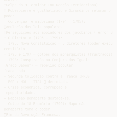
*Golpe do 9 Termidor (ou Reação Termidoriana):

 Robespierre é guilhotinado e Girondinos retomam o

poder.

– Convenção Termidoriana (1794 – 1795):

Anulação das leis populares.

Perseguições aos apoiadores dos jacobinos (Terror Bran
• O Diretório (1795 – 1799):

– 1795: Nova Constituição – 5 diretores (poder executi
censitário.

– 1795 e 1797 – golpes dos monarquistas (frustrados)

– 1796: Conspiração ou Conjura dos Iguais

(Graco Babeuf) – rebelião popular

fracassada.

– Segunda Coligação contra a França (PRUS

+ ESP + HOL + ITA)  derrotada.

– Crise econômica, corrupção e

impopularidade.

– Napoleão Bonaparte destaca-se.

– Golpe do 18 Brumário (1799): Napoleão

Bonaparte toma o poder.

Fim da Revolução Francesa.
