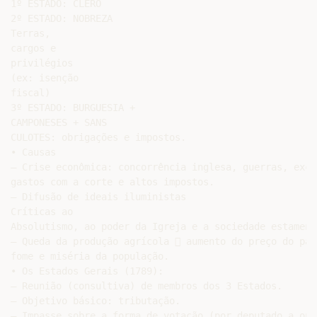
1º ESTADO: CLERO

2º ESTADO: NOBREZA

Terras,

cargos e

privilégios

(ex: isenção

fiscal)

3º ESTADO: BURGUESIA +

CAMPONESES + SANS

CULOTES: obrigações e impostos.

• Causas

– Crise econômica: concorrência inglesa, guerras, exces
gastos com a corte e altos impostos.

– Difusão de ideais iluministas

Críticas ao

Absolutismo, ao poder da Igreja e a sociedade estamenta
– Queda da produção agrícola  aumento do preço do pão 
fome e miséria da população.

• Os Estados Gerais (1789):

– Reunião (consultiva) de membros dos 3 Estados.

– Objetivo básico: tributação.

– Impasse sobre a forma de votação (por deputado a ou p