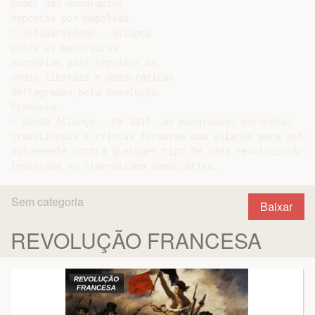
poder das monarquias

depostas por Napoleão.

* Solidariedade – aliança

entre as monarquias

européias para reprimir as

ondas liberais e democráticas

deflagradas pela Revolução

Francesa.

* Santa Aliança – Em 1815, as monarquias européias

tradicionais e cristãs formaram uma aliança para defend
mutuamente contra qualquer tipo de onda revolucionária

Sem categoria
Baixar
REVOLUÇÃO FRANCESA