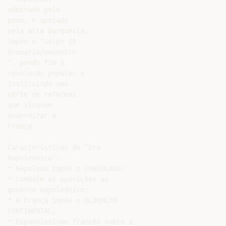
admirado pelo

povo, e apoiado

pela alta burguesia,

impõe o “Golpe 18

Brumário/nevoeiro

”, pondo fim à

revolução popular e

instituindo uma

série de reformas

que visavam

modernizar a

França.

.

Características da “Era

Napoleônica”:

* Napoleão impõe o CONSULADO;

* Combate as oposições ao

governo napoleônico;

* A França impõe o BLOQUEIO

CONTINENTAL;

* Expansionismo francês sobre a
