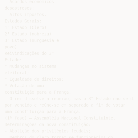
- Acordos econômicos

desastrosos;

- Altos impostos.

Estados Gerais:

1° Estado (Clero)

2° Estado (nobreza)

3° Estado (Burguesia e

povo)

Reivindicações do 3°

Estado:

* Mudanças no sistema

eleitoral;

* Igualdade de direitos;

* Votação de uma

constituição para a França.

- O rei dissolve a reunião, mas o 3° Estado não se dá

por vencido e reúne-se em separado a fim de votar

uma constituição para a França.

(1ª fase) – Assembléia Nacional Constituinte.

Determinações da nova constituição:

- Abolição dos privilégios feudais;

- Membros do clero tornam-se funcionários do
