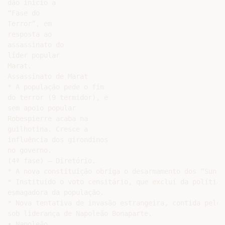
dão inicio a

“Fase do

Terror”, em

resposta ao

assassinato do

líder popular

Marat.

Assassinato de Marat

* A população pede o fim

do terror (9 termidor), e

sem apoio popular

Robespierre acaba na

guilhotina. Cresce a

influência dos girondinos

no governo.

(4ª fase) – Diretório.

* A nova constituição obriga o desarmamento dos “Sunsc
* Instituído o voto censitário, que excluí da política
esmagadora da população.

* Nova tentativa de invasão estrangeira, contida pelo 
sob liderança de Napoleão Bonaparte.

• Napoleão,
