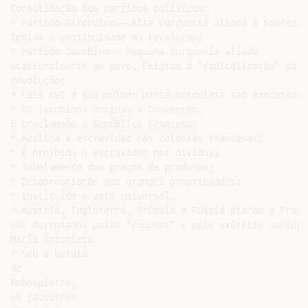
Consolidação dos partidos políticos:

* Partido Girondino – Alta burguesia aliada à nobreza.

Temiam a continuidade da revolução;

* Partido Jacobino – Pequena burguesia aliada

ocasionalmente ao povo. Exigiam a “radicalização” da

revolução;

* Luis XVI e sua mulher Maria Antonieta são executados.
* Os jacobinos dominam a Convenção.

É proclamado a República Francesa:

* Abolida a escravidão nas colônias francesas;

* É proibida a escravidão por dividas;

* Tabelamento dos preços de produtos;

* Desapropriação das grandes propriedades;

* Instituído o voto universal.

* Áustria, Inglaterra, Prússia e Rússia atacam a França
são derrotados pelas “comunas” e pelo exército nacional
Maria Antonieta

• Sob a batuta

de

Robespierre,

os jacobinos
