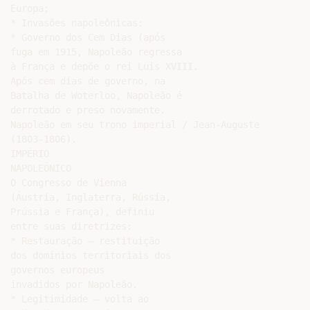
Europa;

* Invasões napoleônicas:

* Governo dos Cem Dias (após

fuga em 1915, Napoleão regressa

à França e depõe o rei Luis XVIII.

Após cem dias de governo, na

Batalha de Woterloo, Napoleão é

derrotado e preso novamente.

Napoleão em seu trono imperial / Jean-Auguste

(1803-1806).

IMPÉRIO

NAPOLEÔNICO

O Congresso de Vienna

(Áustria, Inglaterra, Rússia,

Prússia e França), definiu

entre suas diretrizes:

* Restauração – restituição

dos domínios territoriais dos

governos europeus

invadidos por Napoleão.

* Legitimidade – volta ao
