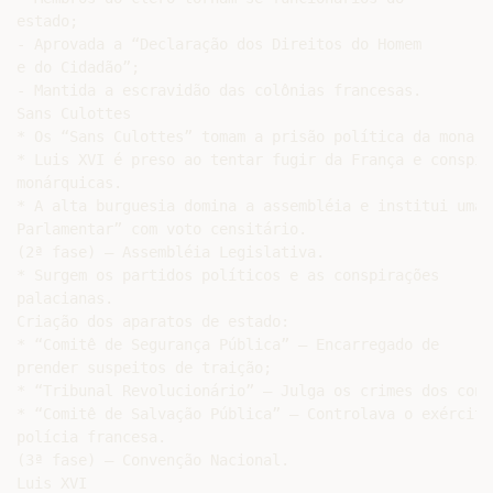
estado;

- Aprovada a “Declaração dos Direitos do Homem

e do Cidadão”;

- Mantida a escravidão das colônias francesas.

Sans Culottes

* Os “Sans Culottes” tomam a prisão política da monarq
* Luis XVI é preso ao tentar fugir da França e conspir
monárquicas.

* A alta burguesia domina a assembléia e institui uma 
Parlamentar” com voto censitário.

(2ª fase) – Assembléia Legislativa.

* Surgem os partidos políticos e as conspirações

palacianas.

Criação dos aparatos de estado:

* “Comitê de Segurança Pública” – Encarregado de

prender suspeitos de traição;

* “Tribunal Revolucionário” – Julga os crimes dos cont
* “Comitê de Salvação Pública” – Controlava o exército 
polícia francesa.

(3ª fase) – Convenção Nacional.

Luis XVI
