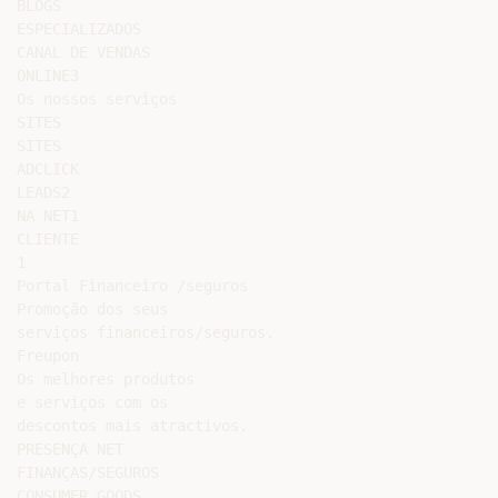
BLOGS

ESPECIALIZADOS

CANAL DE VENDAS

ONLINE3

Os nossos serviços

SITES

SITES

ADCLICK

LEADS2

NA NET1

CLIENTE

1

Portal Financeiro /seguros

Promoção dos seus

serviços financeiros/seguros.

Freupon

Os melhores produtos

e serviços com os

descontos mais atractivos.

PRESENÇA NET

FINANÇAS/SEGUROS

CONSUMER GOODS
