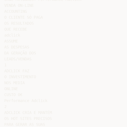
VENDA ON-LINE

ACCOUNTING

O CLIENTE SÓ PAGA

OS RESULTADOS

QUE RECEBE

adclick

ASSUME

AS DESPESAS

DA GERAÇÃO DOS

LEADS/VENDAS

1

ADCLICK FAZ

O INVESTIMENTO

NOS MEDIA

ONLINE

CUSTO 0€

Performance Adclick

2

ADCLICK CRIA E MANTÉM

OS HOT SITES PRECISOS

PARA GERAR AS SUAS
