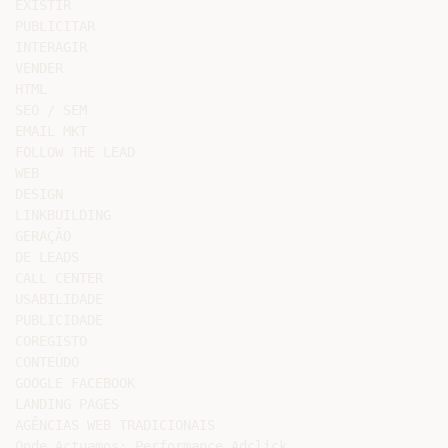
EXISTIR

PUBLICITAR

INTERAGIR

VENDER

HTML

SEO / SEM

EMAIL MKT

FOLLOW THE LEAD

WEB

DESIGN

LINKBUILDING

GERAÇÃO

DE LEADS

CALL CENTER

USABILIDADE

PUBLICIDADE

COREGISTO

CONTEÚDO

GOOGLE FACEBOOK

LANDING PAGES

AGÊNCIAS WEB TRADICIONAIS

Onde Actuamos: Performance Adclick
