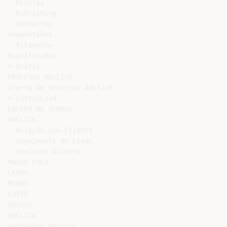
. Display

. Publishing

. Contactos

Segmentados

. Altamente

Qualificados

> Grátis

PROCESSO ADCLICK

Oferta de Serviços Adclick

> Custo/Lead

EQUIPA DE VENDAS

ADCLICK

. Relação com Cliente

. Seguimento de Leads

. Contacto Directo

MAIOR FOCO

LEADS

MENOS

CUSTO

OUTROS

ADCLICK

Vantagens Adclick
