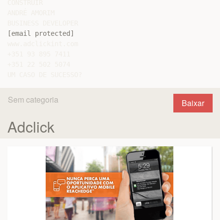
CONSTRUIR

ANDRÉ AMORIM

[email protected]
www.adclickint.com

+351 93 895 7411

+351 22 502 5074

Sem categoria
Baixar
Adclick