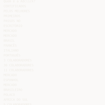
Quem é a Adclick?

CERTIFICADOS

PELOS MELHORES

PRIMEIROS

PASSOS NO

ESCRITÓRIO

MERCADO

MERCADO

BRASIL

FRANCÊS

ITALIANO

PORTUGUÊS

3 COLABORADORES

30 COLABORADORES

11 COLABORADORES

MERCADO

ESPANHOL

MERCADO

BRASILEIRO

POLACO

AFRICA DO SUL

5 COLABORADORES
