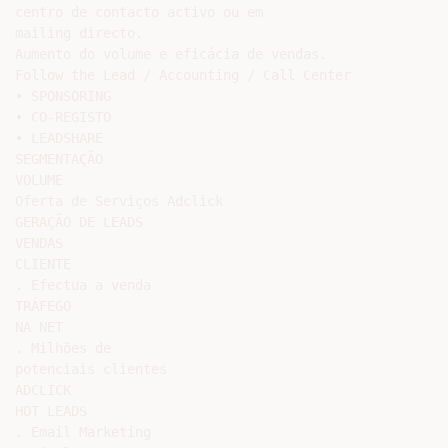
centro de contacto activo ou em

mailing directo.

Aumento do volume e eficácia de vendas.

Follow the Lead / Accounting / Call Center

• SPONSORING

• CO-REGISTO

• LEADSHARE

SEGMENTAÇÃO

VOLUME

Oferta de Serviços Adclick

GERAÇÃO DE LEADS

VENDAS

CLIENTE

. Efectua a venda

TRÁFEGO

NA NET

. Milhões de

potenciais clientes

ADCLICK

HOT LEADS

. Email Marketing
