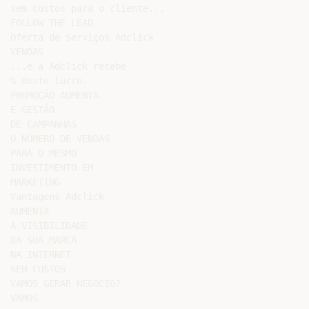
sem custos para o cliente...

FOLLOW THE LEAD

Oferta de Serviços Adclick

VENDAS

...e a Adclick recebe

% deste lucro.

PROMOÇÃO AUMENTA

E GESTÃO

DE CAMPANHAS

O NÚMERO DE VENDAS

PARA O MESMO

INVESTIMENTO EM

MARKETING

Vantagens Adclick

AUMENTA

A VISIBILIDADE

DA SUA MARCA

NA INTERNET

SEM CUSTOS

VAMOS GERAR NEGÓCIO?

VAMOS
