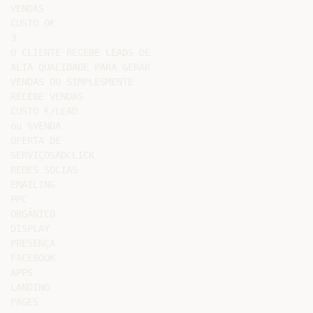
VENDAS

CUSTO 0€

3

O CLIENTE RECEBE LEADS DE

ALTA QUALIDADE PARA GERAR

VENDAS OU SIMPLESMENTE

RECEBE VENDAS

CUSTO €/LEAD

ou %VENDA

OFERTA DE

SERVIÇOSADCLICK

REDES SOCIAS

EMAILING

PPC

ORGÂNICO

DISPLAY

PRESENÇA

FACEBOOK

APPS

LANDING

PAGES
