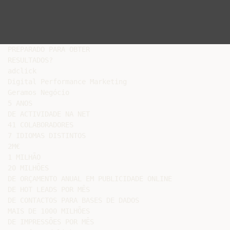
PREPARADO PARA OBTER

RESULTADOS?

adclick

Digital Performance Marketing

Geramos Negócio

5 ANOS

DE ACTIVIDADE NA NET

41 COLABORADORES

7 IDIOMAS DISTINTOS

2M€

1 MILHÃO

20 MILHÕES

DE ORÇAMENTO ANUAL EM PUBLICIDADE ONLINE

DE HOT LEADS POR MÊS

DE CONTACTOS PARA BASES DE DADOS

MAIS DE 1000 MILHÕES

DE IMPRESSÕES POR MÊS
