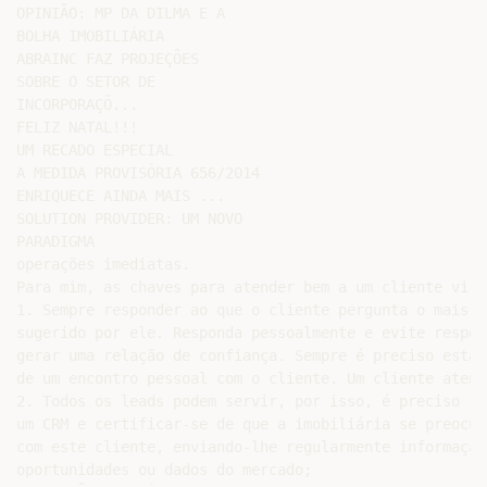
OPINIÃO: MP DA DILMA E A

BOLHA IMOBILIÁRIA

ABRAINC FAZ PROJEÇÕES

SOBRE O SETOR DE

INCORPORAÇÕ...

FELIZ NATAL!!!

UM RECADO ESPECIAL

A MEDIDA PROVISÓRIA 656/2014

ENRIQUECE AINDA MAIS ...

SOLUTION PROVIDER: UM NOVO

PARADIGMA

operações imediatas.

Para mim, as chaves para atender bem a um cliente virt
1. Sempre responder ao que o cliente pergunta o mais b
sugerido por ele. Responda pessoalmente e evite respos
gerar uma relação de confiança. Sempre é preciso estar
de um encontro pessoal com o cliente. Um cliente atend
2. Todos os leads podem servir, por isso, é preciso re
um CRM e certificar-se de que a imobiliária se preocup
com este cliente, enviando-lhe regularmente informação
oportunidades ou dados do mercado;
