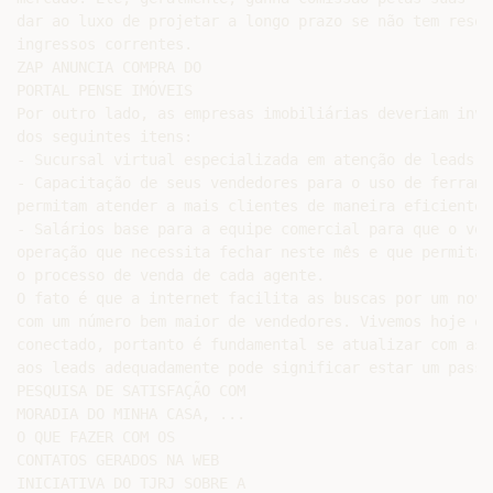
dar ao luxo de projetar a longo prazo se não tem resol
ingressos correntes.

ZAP ANUNCIA COMPRA DO

PORTAL PENSE IMÓVEIS

Por outro lado, as empresas imobiliárias deveriam inve
dos seguintes itens:

- Sucursal virtual especializada em atenção de leads on
- Capacitação de seus vendedores para o uso de ferrame
permitam atender a mais clientes de maneira eficiente;

- Salários base para a equipe comercial para que o ven
operação que necessita fechar neste mês e que permita 
o processo de venda de cada agente.

O fato é que a internet facilita as buscas por um novo
com um número bem maior de vendedores. Vivemos hoje em
conectado, portanto é fundamental se atualizar com as 
aos leads adequadamente pode significar estar um passo
PESQUISA DE SATISFAÇÃO COM

MORADIA DO MINHA CASA, ...

O QUE FAZER COM OS

CONTATOS GERADOS NA WEB

INICIATIVA DO TJRJ SOBRE A
