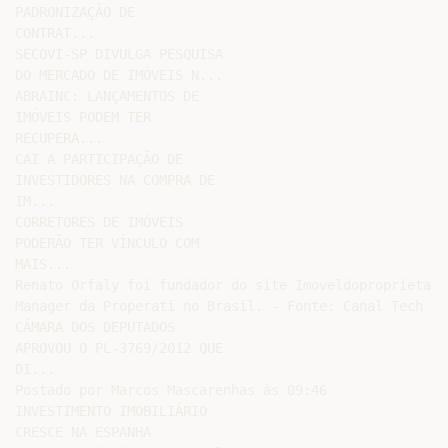
PADRONIZAÇÃO DE

CONTRAT...

SECOVI-SP DIVULGA PESQUISA

DO MERCADO DE IMÓVEIS N...

ABRAINC: LANÇAMENTOS DE

IMÓVEIS PODEM TER

RECUPERA...

CAI A PARTICIPAÇÃO DE

INVESTIDORES NA COMPRA DE

IM...

CORRETORES DE IMÓVEIS

PODERÃO TER VÍNCULO COM

MAIS...

Renato Orfaly foi fundador do site Imoveldoproprietari
Manager da Properati no Brasil. - Fonte: Canal Tech

CÂMARA DOS DEPUTADOS

APROVOU O PL-3769/2012 QUE

DI...

Postado por Marcos Mascarenhas às 09:46

INVESTIMENTO IMOBILIÁRIO

CRESCE NA ESPANHA
