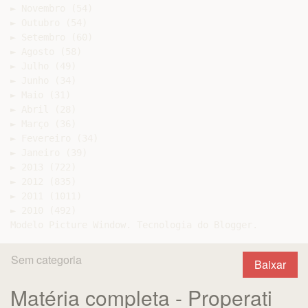
► Novembro (54)

► Outubro (54)

► Setembro (60)

► Agosto (58)

► Julho (49)

► Junho (34)

► Maio (31)

► Abril (28)

► Março (36)

► Fevereiro (34)

► Janeiro (39)

► 2013 (722)

► 2012 (835)

► 2011 (1011)

► 2010 (492)

Sem categoria
Baixar
Matéria completa - Properati