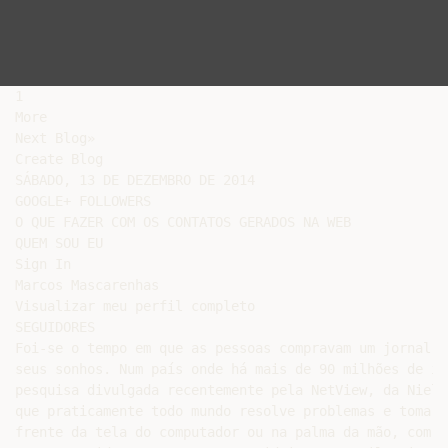
1

More

Next Blog»

Create Blog

SÁBADO, 13 DE DEZEMBRO DE 2014

GOOGLE+ FOLLOWERS

O QUE FAZER COM OS CONTATOS GERADOS NA WEB

QUEM SOU EU

Sign In

Marcos Mascarenhas

Visualizar meu perfil completo

SEGUIDORES

Foi-se o tempo em que as pessoas compravam um jornal p
seus sonhos. Num país onde há mais de 90 milhões de in
pesquisa divulgada recentemente pela NetView, da Niels
que praticamente todo mundo resolve problemas e toma i
frente da tela do computador ou na palma da mão, com s