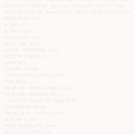
para dar o pontapé inicial, que pode resultar numa rel
maioria delas se desanima em função da baixa expectati
ARQUIVO DO BLOG

► 2015 (5)

▼ 2014 (520)

▼ Dezembro (43)

FELIZ ANO NOVO!!!

REGIME TRIBUTÁRIO OPÕE

RECEITA FEDERAL A

CONSTRUTO...

GOVERNO ESTUDA

FINANCIAMENTO IMOBILIÁRIO

PARA PESS...

VALOR DOS IMÓVEIS PODE CAIR

EM ALGUNS MERCADOS EM ...

A DIFÍCIL TAREFA DO SÍNDICO EM

CONDOMÍNIOS NOVOS

INFLAÇÃO DO ALUGUEL FECHA

2014 EM 3,69%

NOVOS REQUISITOS PARA

ESCRITURAS PÚBLICAS
