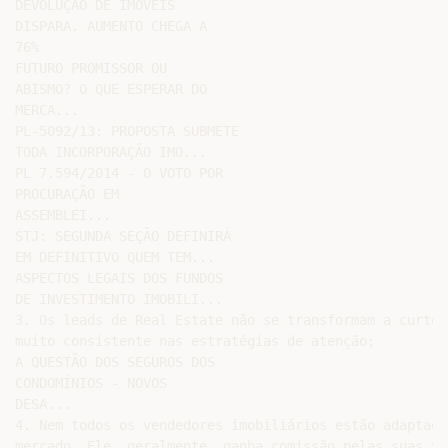
DEVOLUÇÃO DE IMÓVEIS

DISPARA. AUMENTO CHEGA A

76%

FUTURO PROMISSOR OU

ABISMO? O QUE ESPERAR DO

MERCA...

PL-5092/13: PROPOSTA SUBMETE

TODA INCORPORAÇÃO IMO...

PL 7.594/2014 - O VOTO POR

PROCURAÇÃO EM

ASSEMBLEI...

STJ: SEGUNDA SEÇÃO DEFINIRÁ

EM DEFINITIVO QUEM TEM...

ASPECTOS LEGAIS DOS FUNDOS

DE INVESTIMENTO IMOBILI...

3. Os leads de Real Estate não se transformam a curto 
muito consistente nas estratégias de atenção;

A QUESTÃO DOS SEGUROS DOS

CONDOMÍNIOS - NOVOS

DESA...

4. Nem todos os vendedores imobiliários estão adaptado
mercado. Ele, geralmente, ganha comissão pelas suas ve