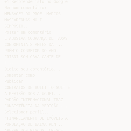
+1 Recomende isto no Google

Nenhum comentário:

MENSAGEM DO PROF. MARCOS

MASCARENHAS NO I

SIMPÓSIO...

Postar um comentário

É ABUSIVA COBRANÇA DE TAXAS

CONDOMINIAIS ANTES DA ...

PRÊMIO CORRETOR DO ANO:

CRISNILSON CAVALCANTE DE

L...

Digite seu comentário...

Comentar como:

Publicar

CONTRATOS DE BUILT TO SUIT E

A REVISÃO DOS ALUGUÉI...

PADRÃO INTERNACIONAL TRAZ

CONSISTÊNCIA NA MEDIÇÃO ...

Selecionar perfil...

"FINANCIAMENTO DE IMÓVEIS À

POPULAÇÃO DE BAIXA REN...

APESAR DOS RISCOS, CRESCE
