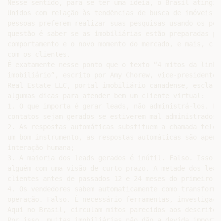
Nesse sentido, para se ter uma ideia, o Brasil atingiu
Unidos com relação às tendências de busca de imóveis p
pessoas preferem realizar suas pesquisas usando os por
questão é saber se as imobiliárias estão preparadas pa
comportamento e o novo momento do mercado, e mais, cri
com os clientes.

É exatamente nesse ponto que o texto “4 mitos da linha
imobiliário”, escrito por Amy Chorew, vice-presidente 
Real Estate LLC, portal imobiliário canadense, esclare
algumas dicas para atender bem um cliente virtual:

1. O que importa é gerar leads, não administrá-los. Fa
contatos sejam gerados se estiverem mal administrados;

2. As respostas automáticas substituem a chamada telef
um bom instrumento, as respostas automáticas são apena
interação humana;

3. A maioria dos leads gerados é inútil. Falso. Isso é
alguém com uma visão de curto prazo. A metade dos lead
clientes antes de passados 12 e 24 meses do primeiro co
4. Os vendedores sabem automaticamente como transforma
operação. Falso. É necessário ferramentas, investigaçã
Aqui no Brasil, circulam mitos parecidos aos descritos
Por isso, muitas imobiliárias não dão a devida importâ