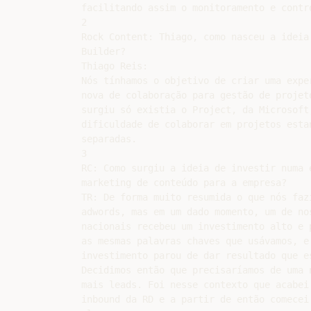
facilitando assim o monitoramento e contro
2

Rock Content: Thiago, como nasceu a ideia 
Builder?

Thiago Reis:

Nós tínhamos o objetivo de criar uma exper
nova de colaboração para gestão de projeto
surgiu só existia o Project, da Microsoft
dificuldade de colaborar em projetos estan
separadas.

3

RC: Como surgiu a ideia de investir numa e
marketing de conteúdo para a empresa?

TR: De forma muito resumida o que nós fazí
adwords, mas em um dado momento, um de nos
nacionais recebeu um investimento alto e p
as mesmas palavras chaves que usávamos, e 
investimento parou de dar resultado que es
Decidimos então que precisaríamos de uma n
mais leads. Foi nesse contexto que acabei 
inbound da RD e a partir de então comecei 