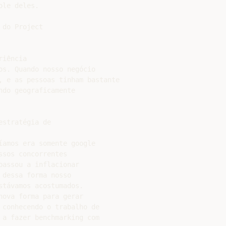
le deles.

do Project

iência

s. Quando nosso negócio

, e as pessoas tinham bastante

do geograficamente

stratégia de

amos era somente google

sos concorrentes

assou a inflacionar

dessa forma nosso

távamos acostumados.

ova forma para gerar

conhecendo o trabalho de

a fazer benchmarking com
