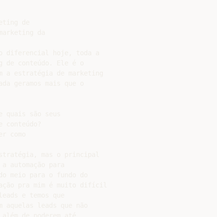
ting de

arketing da

o diferencial hoje, toda a

 de conteúdo. Ele é o

m a estratégia de marketing

da geramos mais que o

 quais são seus

 conteúdo?

r como

stratégia, mas o principal

a automação para

o meio para o fundo do

ação pra mim é muito difícil

eads e temos que

 aquelas leads que não

além de poderem até
