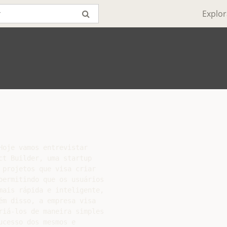
Explor
oje vamos entrevistar

t Builder, uma startup

projetos que visa criar

permitindo que os usuários

mais rápida e inteligente,

m disso, a empresa visa

riá-los de maneira simples

cesso dos mesmos e
