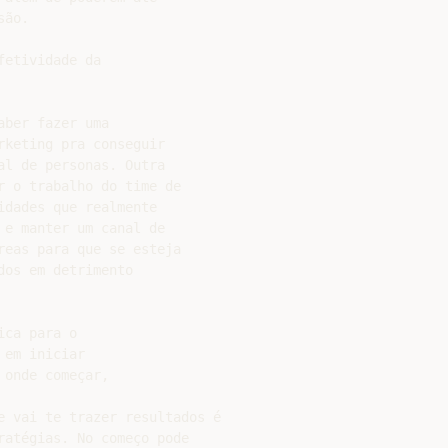
ão.

etividade da

ber fazer uma

keting pra conseguir

l de personas. Outra

 o trabalho do time de

dades que realmente

e manter um canal de

eas para que se esteja

os em detrimento

ca para o

em iniciar

onde começar,

e vai te trazer resultados é

atégias. No começo pode
