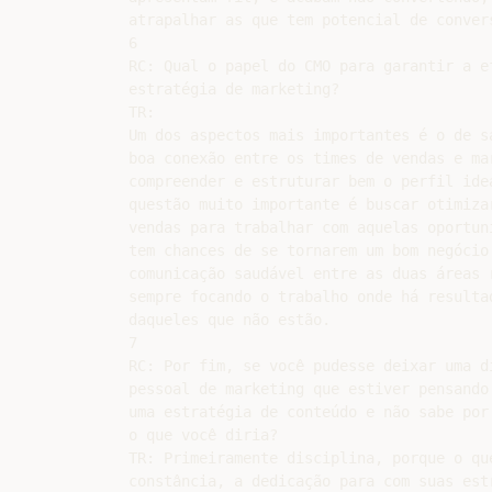
atrapalhar as que tem potencial de convers
6

RC: Qual o papel do CMO para garantir a ef
estratégia de marketing?

TR:

Um dos aspectos mais importantes é o de sa
boa conexão entre os times de vendas e mar
compreender e estruturar bem o perfil idea
questão muito importante é buscar otimizar
vendas para trabalhar com aquelas oportuni
tem chances de se tornarem um bom negócio 
comunicação saudável entre as duas áreas r
sempre focando o trabalho onde há resultad
daqueles que não estão.

7

RC: Por fim, se você pudesse deixar uma di
pessoal de marketing que estiver pensando 
uma estratégia de conteúdo e não sabe por 
o que você diria?

TR: Primeiramente disciplina, porque o qu
constância, a dedicação para com suas estr