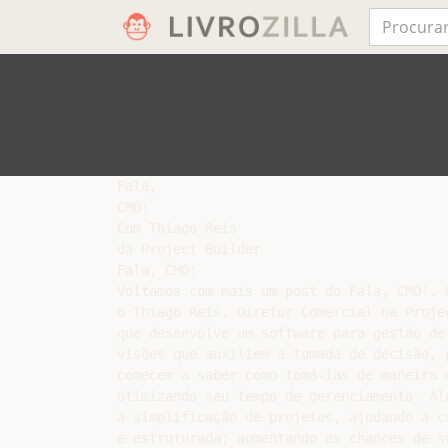
Fala,

CMO!

Com Thiago Reis

da Project Builder

Fala, CMO!

Voltamos com mais um post do Fala, CMO!. H
o Thiago Reis, Diretor Comercial na Projec
que desenvolve um software para gestão de 
visões que auxiliem a tomada de decisão, 
comecem a saber como tomá-las de maneira 
otimizando seu tempo de gerenciamento. Alé
a simplificação de projetos, ajudando a c
e estruturada; aumentando as chances de su