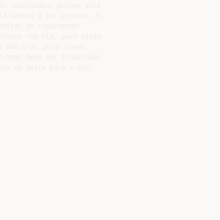
do resultados, porque você

ia comece a ter efeitos. É

ntido de compreender

forços com ela, para assim

 não irão gerar novos

o tudo deve ser trabalhado

ir da noite para o dia.
