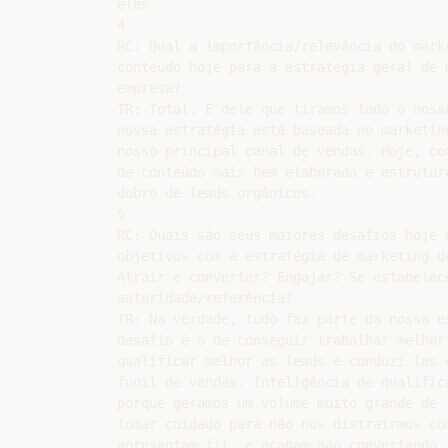
eles.

4

RC: Qual a importância/relevância do marke
conteúdo hoje para a estratégia geral de m
empresa?

TR: Total. É dele que tiramos todo o noss
nossa estratégia está baseada no marketing
nosso principal canal de vendas. Hoje, co
de conteúdo mais bem elaborada e estrutura
dobro de leads orgânicos.

5

RC: Quais são seus maiores desafios hoje e
objetivos com a estratégia de marketing de
Atrair e converter? Engajar? Se estabelece
autoridade/referência?

TR: Na verdade, tudo faz parte da nossa e
desafio é o de conseguir trabalhar melhor 
qualificar melhor as leads e conduzí-las d
funil de vendas. Inteligência de qualific
porque geramos um volume muito grande de l
tomar cuidado para não nos distrairmos com
apresentam fit, e acabam não convertendo, 