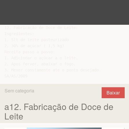
12. Fabricação de Doce de Leite:

Ingredientes:

1. 5lt de leite pasteurizado

2. 30% de açúcar ( 1,5 kg)

Receita passo a passo:

1. Adicionar o açúcar a o leite.

2. Apos ferver, abaixar o fogo.

3. Mexer constamente ate o ponto desejado.

Sem categoria
Baixar
a12. Fabricação de Doce de
Leite