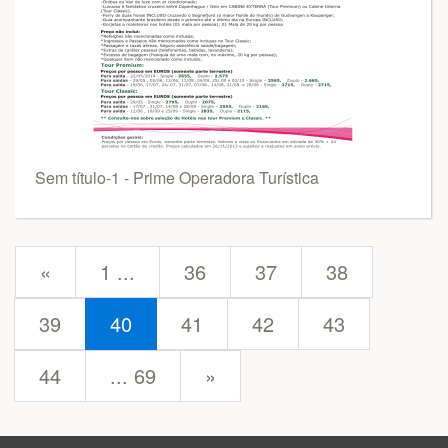
Sem título-1 - Prime Operadora Turística
prev
«
1 ...
36
37
38
39
40
41
42
43
next
44
... 69
»