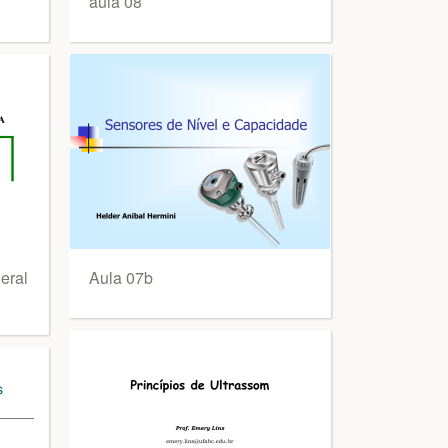
aula 08
eral
Aula 07b