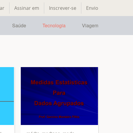
ar
Assinar em
Inscrever-se
Envio
Saúde
Tecnologia
Viagem