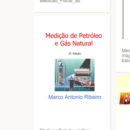
Medicao_Fiscal_alt
Med
mag
bai