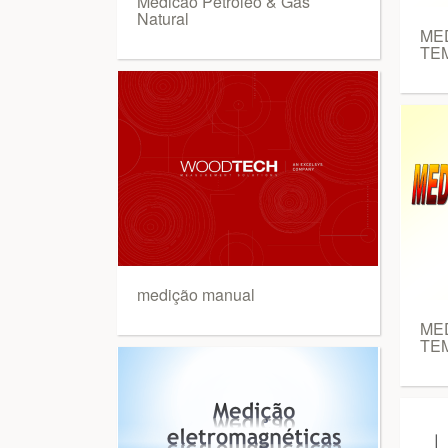
Medicao Petroleo & Gas
Natural
ME
TE
medição manual
ME
TE