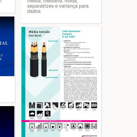
i
média, mediana, moda,
separatrizes e variança para
dados