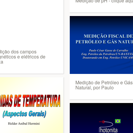
Medição de pH - clique aqu
ição dos campos
néticos e elétricos de
xa
Medição de Petróleo e Gás
Natural, por Paulo