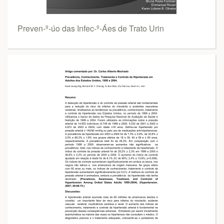
Preven-º-úo das Infec-º-Áes de Trato Urin