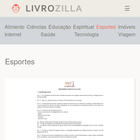
☰
Alimento
Ciências
Educação
Espiritual
Esportes
Imóveis
Internet
Saúde
Tecnologia
Viagem
Esportes