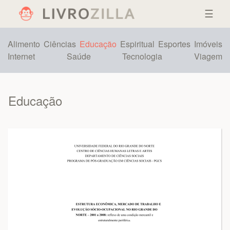
☰
Alimento
Ciências
Educação
Espiritual
Esportes
Imóveis
Internet
Saúde
Tecnologia
Viagem
Educação