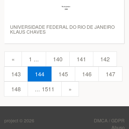
UNIVERSIDADE FEDERAL DO RIO DE JANEIRO
KLAUS CHAVES
prev
«
1 ...
140
141
142
143
144
145
146
147
next
148
... 1511
»
project © 2026
DMCA / GDPR
Abuso