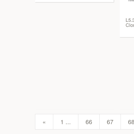
L5.
Clor
prev
«
1 ...
66
67
6