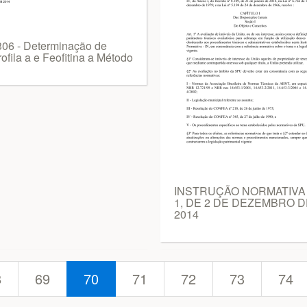
306 - Determinação de
ofila a e Feofitina a Método
INSTRUÇÃO NORMATIVA
1, DE 2 DE DEZEMBRO D
2014
8
69
70
71
72
73
74